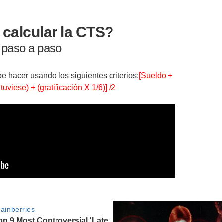
calcular la CTS?
paso a paso
be hacer usando los siguientes criterios:
[Sueldo +
tuviese) + (gratificación X 1/6)] /2