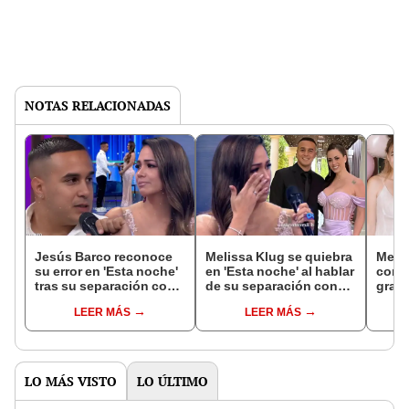
NOTAS RELACIONADAS
Jesús Barco reconoce
Melissa Klug se quiebra
Melis
su error en 'Esta noche'
en 'Esta noche' al hablar
con o
tras su separación con
de su separación con
gradu
Melissa Klug y le pide
Jesús Barco: “No lo he
con 
LEER MÁS
LEER MÁS
perdón: "Tomé una mala
disculpado”
chef:
decisión"
vida"
LO MÁS VISTO
LO ÚLTIMO