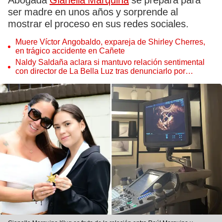
Abogada
Gianella Marquina
se prepara para
ser madre en unos años y sorprende al
mostrar el proceso en sus redes sociales.
Muere Víctor Angobaldo, expareja de Shirley Cherres,
en trágico accidente en Cañete
Naldy Saldaña aclara si mantuvo relación sentimental
con director de La Bella Luz tras denunciarlo por
tocamientos: “Me parece muy bajo”