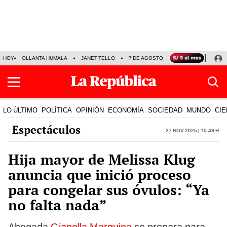
HOY
OLLANTA HUMALA
JANET TELLO
7 DE AGOSTO
TINKA RESULTADOS
LO ÚLTIMO
POLÍTICA
OPINIÓN
ECONOMÍA
SOCIEDAD
MUNDO
CIE
Espectáculos
27 Nov 2025 | 15:49 h
Hija mayor de Melissa Klug
anuncia que inició proceso
para congelar sus óvulos: “Ya
no falta nada”