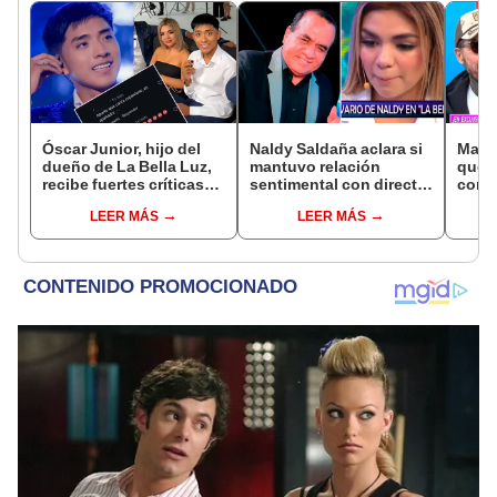
Óscar Junior, hijo del
Naldy Saldaña aclara si
Marce
dueño de La Bella Luz,
mantuvo relación
que 
recibe fuertes críticas
sentimental con director
con M
en redes por caso de
de La Bella Luz tras
hace 
LEER MÁS
LEER MÁS
Naldy Saldaña:
denunciarlo por
“La r
“Apañador”
tocamientos: “Me
desu
parece muy bajo”