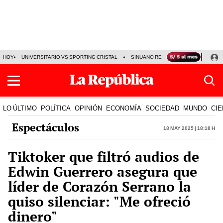
HOY
UNIVERSITARIO VS SPORTING CRISTAL
SINUANO RESULTADOS HOY
CA
LO ÚLTIMO
POLÍTICA
OPINIÓN
ECONOMÍA
SOCIEDAD
MUNDO
CIE
Espectáculos
18 May 2025 | 18:18 h
Tiktoker que filtró audios de
Edwin Guerrero asegura que
líder de Corazón Serrano la
quiso silenciar: "Me ofreció
dinero"