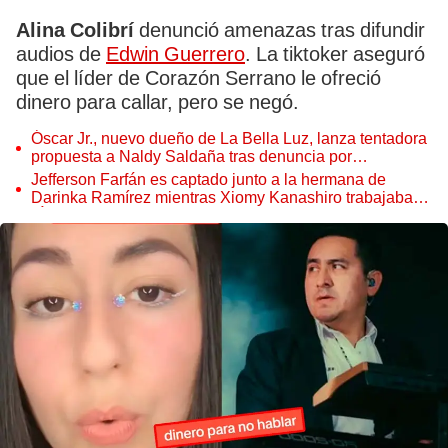
Alina Colibrí
denunció amenazas tras difundir
audios de
Edwin Guerrero
. La tiktoker aseguró
que el líder de Corazón Serrano le ofreció
dinero para callar, pero se negó.
Óscar Jr., nuevo dueño de La Bella Luz, lanza tentadora
propuesta a Naldy Saldaña tras denuncia por
tocamientos
Jefferson Farfán es captado junto a la hermana de
Darinka Ramírez mientras Xiomy Kanashiro trabajaba:
“Él tiene sus…”