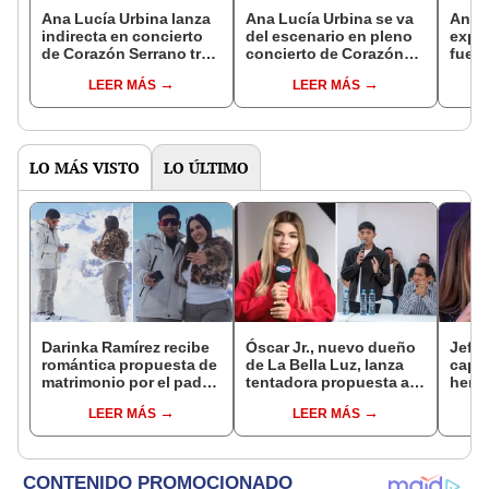
Ana Lucía Urbina lanza
Ana Lucía Urbina se va
Ana 
indirecta en concierto
del escenario en pleno
expo
de Corazón Serrano tras
concierto de Corazón
fuert
disculpas de Edwin
Serrano en medio de
polé
LEER MÁS
LEER MÁS
Guerrero: "¿Todo por
polémica por audios de
Guerr
amor?"
Edwin Guerrero
bille
LO MÁS VISTO
LO ÚLTIMO
Darinka Ramírez recibe
Óscar Jr., nuevo dueño
Jeffe
romántica propuesta de
de La Bella Luz, lanza
capta
matrimonio por el padre
tentadora propuesta a
herm
de su hija: "Entre
Naldy Saldaña tras
Ramí
LEER MÁS
LEER MÁS
nervios, lágrimas y
denuncia por
Kanas
muchísima felicidad"
tocamientos: “Va a
tien
haber otro tipo de ley”