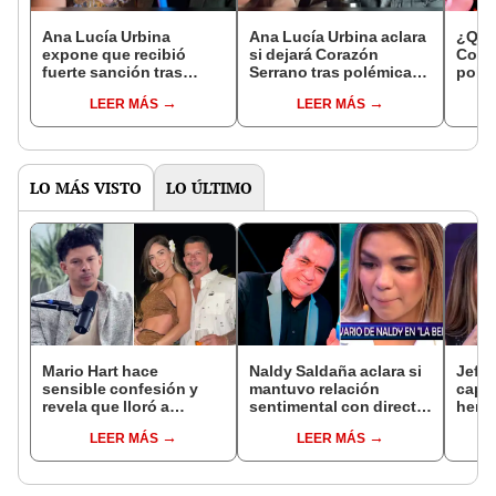
Ana Lucía Urbina
Ana Lucía Urbina aclara
¿Qué
expone que recibió
si dejará Corazón
Cora
fuerte sanción tras
Serrano tras polémica
polém
polémica con Edwin
con Edwin Guerrero:
explo
LEER MÁS
LEER MÁS
Guerrero: "Me jalan la
"¿Cómo me tratarán en
Ana L
billetera"
Son del Duke?"
audio
Edwi
LO MÁS VISTO
LO ÚLTIMO
Mario Hart hace
Naldy Saldaña aclara si
Jeffe
sensible confesión y
mantuvo relación
capta
revela que lloró a
sentimental con director
herm
escondidas por
de La Bella Luz tras
Ramí
LEER MÁS
LEER MÁS
separación de Korina
denunciarlo por
Kanas
Rivadeneira: "Sufrí
tocamientos: “Me
tien
mucho. Ella no me ha
parece muy bajo”
visto"