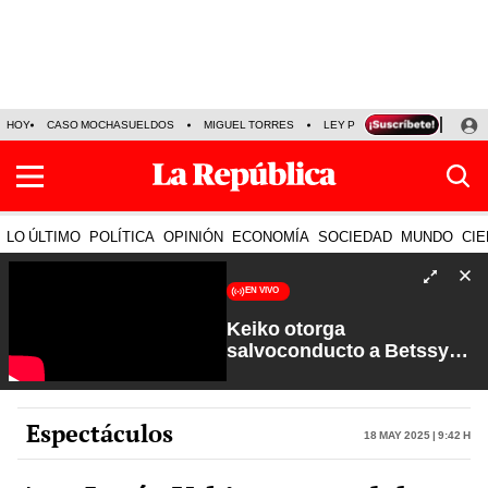
HOY
CASO MOCHASUELDOS
MIGUEL TORRES
LEY PULPÍN
PRECIO DEL
LO ÚLTIMO
POLÍTICA
OPINIÓN
ECONOMÍA
SOCIEDAD
MUNDO
CIE
EN VIVO
Keiko otorga
salvoconducto a Betssy
Chávez y renuevan
Petroperú | Sin Guion con
Rosa María Palacios
Espectáculos
18 May 2025 | 9:42 h