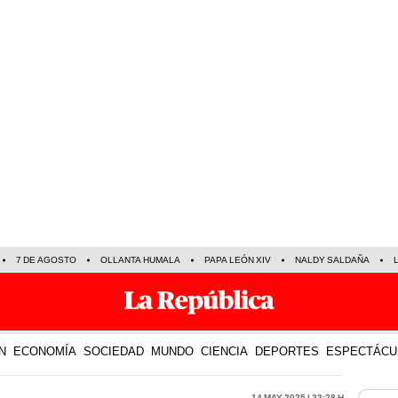
7 DE AGOSTO
OLLANTA HUMALA
PAPA LEÓN XIV
NALDY SALDAÑA
N
ECONOMÍA
SOCIEDAD
MUNDO
CIENCIA
DEPORTES
ESPECTÁCU
14 May 2025 | 22:28 h
LO