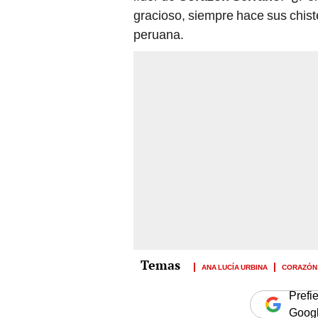
peruana.
ANA LUCÍA URBINA
CORAZÓN
Prefi
Goog