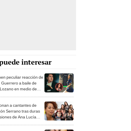
puede interesar
en peculiar reacción de
 Guerrero a baile de
 Lozano en medio de
icas confesiones de
ucía Urbina
onan a cantantes de
ón Serrano tras duras
siones de Ana Lucía
, según tiktoker:
ía que todos sepan"
 Lozano y su presunta
ecta a Ana Lucía Urbina