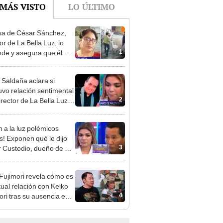
a de César Sánchez,
or de La Bella Luz, lo
1
nde y asegura que él
só relación clandestina
aldy Saldaña: "Hace
 Saldaña aclara si
ños"
vo relación sentimental
2
irector de La Bella Luz
denunciarlo por
ientos: “Me parece muy
n a la luz polémicos
s! Exponen qué le dijo
3
 Custodio, dueño de La
 Luz, a Naldy Saldaña
denunciar a director
 Fujimori revela cómo es
al
tual relación con Keiko
4
ori tras su ausencia en
entos: "Mi familia es
 mi suegra..."