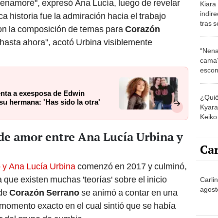
ca historia fue la admiración hacia el trabajo
tras s
n la composición de temas para
Corazón
en su
 hasta ahora", acotó Urbina visiblemente
Guerr
“Nena
cama”
escon
los E
enta a exesposa de Edwin
¿Quié
u hermana: 'Has sido la otra'
Kyara 
Keiko 
contra
a de amor entre Ana Lucía Urbina y
Car
o y Ana Lucía Urbina
comenzó en 2017 y culminó,
 que existen muchas 'teorías' sobre el inicio
Carli
agost
 de
Corazón Serrano
se animó a contar en una
l momento exacto en el cual sintió que se había
r del grupo de cumbia.
No