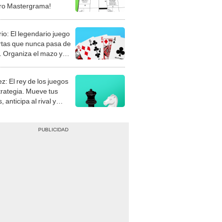
rio: El legendario juego
rtas que nunca pasa de
 Organiza el mazo y
stra tu habilidad.
z: El rey de los juegos
trategia. Mueve tus
, anticipa al rival y
gue el jaque mate.