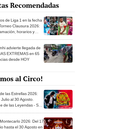
os de Liga 1 en la fecha
 Torneo Clausura 2026:
amación, horarios y
 ver
hi advierte llegada de
IAS EXTREMAS en 65
ncias desde HOY
mos al Circo!
de las Estrellas 2026:
 Julio al 30 Agosto.
e de las Leyendas - San
l
 Montecarlo 2026: Del 17
io hasta el 30 Agosto en
o Militar - Jesús María