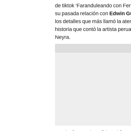
su pasada relación con
Edwin G
los detalles que más llamó la ate
historia que contó la artista per
Neyra.
"Le decía 'eres increíble'. Ahí m