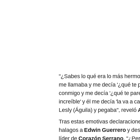
"¿Sabes lo qué era lo más hermo
me llamaba y me decía '¿qué te p
conmigo y me decía '¿qué te parec
increíble' y él me decía 'la va a 
Lesly (Águila) y pegaba", reveló
Tras estas emotivas declaracion
halagos a
Edwin Guerrero
y des
líder de
Corazón Serrano
. "¿Pe
gracioso, siempre hace sus chist