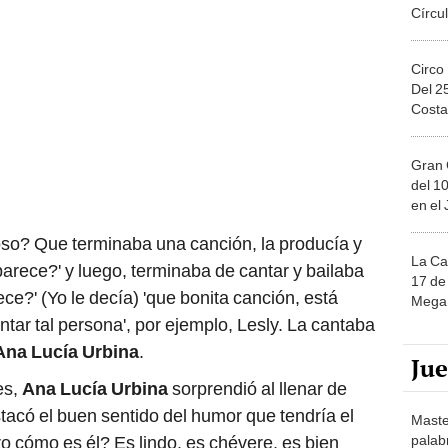
Circo
Del 2
Costa
Gran 
del 10
en el
so? Que terminaba una canción, la producía y
La Ca
arece?' y luego, terminaba de cantar y bailaba
17 de 
e?' (Yo le decía) 'que bonita canción, está
Mega 
cantar tal persona', por ejemplo, Lesly. La cantaba
Ana Lucía Urbina
.
Ju
es,
Ana Lucía Urbina
sorprendió al llenar de
tacó el buen sentido del humor que tendría el
Maste
palab
ro cómo es él? Es lindo, es chévere, es bien
nuest
es, le gusta el Chavo también", acotó la cantante