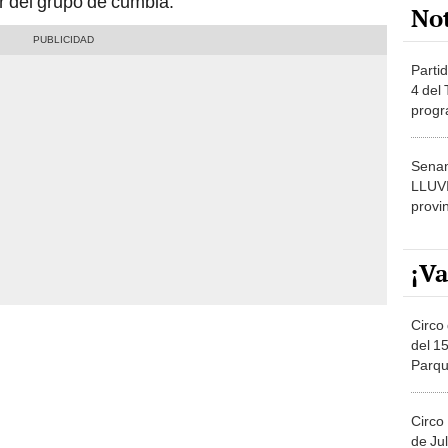
Partid
4 del
progr
dónde
Senam
LLUV
provi
¡Va
Circo 
del 15
Parqu
Migue
Circo
de Jul
Círcul