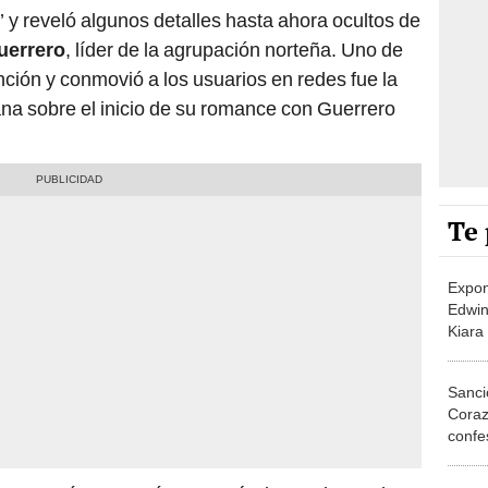
uerrero
, líder de la agrupación norteña. Uno de
nción y conmovió a los usuarios en redes fue la
uana sobre el inicio de su romance con Guerrero
Te 
Expon
Edwin
Kiara
polém
Ana L
Sanci
Coraz
confe
Urbina
"Quer
e enamoré", expresó Ana Lucía, luego de revelar
Kiara
indir