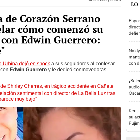
a de Corazón Serrano
Espos
velar cómo comenzó su
direct
defie
 con Edwin Guerrero:
confe
con N
"
Naldy
dos a
mantu
con d
a Urbina dejó en shock
a sus seguidores al confesar
 con
Edwin Guerrero
y le dedicó conmovedoras
tras 
tocam
¡Sale
bajo”
de Shirley Cherres, en trágico accidente en Cañete
audio
lación sentimental con director de La Bella Luz tras
Óscar
parece muy bajo”
Bella
tras 
Kenji
music
su ac
Fujim
los ev
Érika,