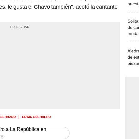
Solita
de ca
moda.
demue
Ajedre
de es
piezas
consi
 SERRANO
EDWIN GUERRERO
ero a La República en
le