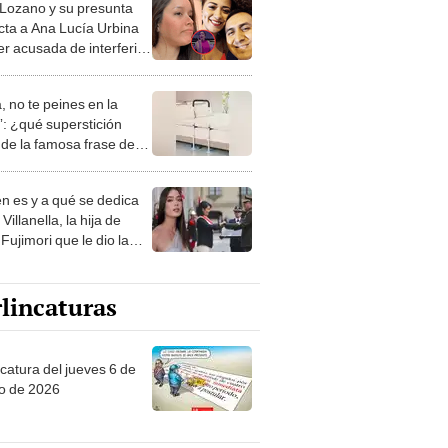
er acusada de interferir
 relación con Edwin
ero
, no te peines en la
: ¿qué superstición
de la famosa frase de
nanitos Verdes?
n es y a qué se dedica
Villanella, la hija de
Fujimori que le dio la
 a nivel nacional?
lincaturas
ncatura del jueves 6 de
o de 2026
tas Recomendadas