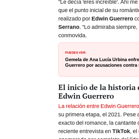
que el punto inicial de su románti
realizado por
Edwin Guerrero
co
Serrano
. "Lo admiraba siempre,
conmovida.
PUEDES VER:
Gemela de Ana Lucía Urbina enfr
Guerrero por acusaciones contra s
El inicio de la histori
Edwin Guerrero
La relación entre Edwin Guerrer
su primera etapa, el 2021. Pese a
exacto del romance, la cantante
reciente entrevista en
TikTok
, e
enamorado por completo del líde