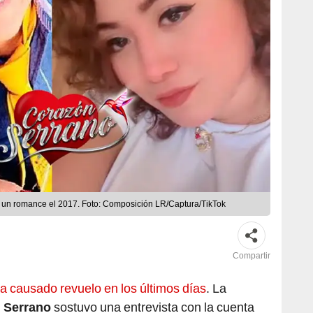
n un romance el 2017. Foto: Composición LR/Captura/TikTok
Compartir
a causado revuelo en los últimos días
. La
 Serrano
sostuvo una entrevista con la cuenta
 y reveló algunos detalles hasta ahora ocultos de