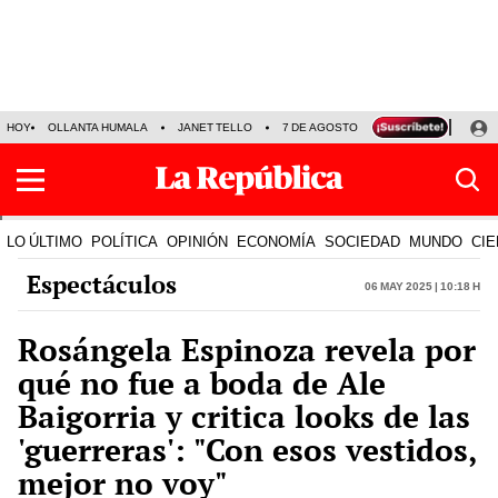
HOY
OLLANTA HUMALA
JANET TELLO
7 DE AGOSTO
TINKA RESULTADOS
LO ÚLTIMO
POLÍTICA
OPINIÓN
ECONOMÍA
SOCIEDAD
MUNDO
CIE
Espectáculos
06 May 2025 | 10:18 h
Rosángela Espinoza revela por
qué no fue a boda de Ale
Baigorria y critica looks de las
'guerreras': "Con esos vestidos,
mejor no voy"