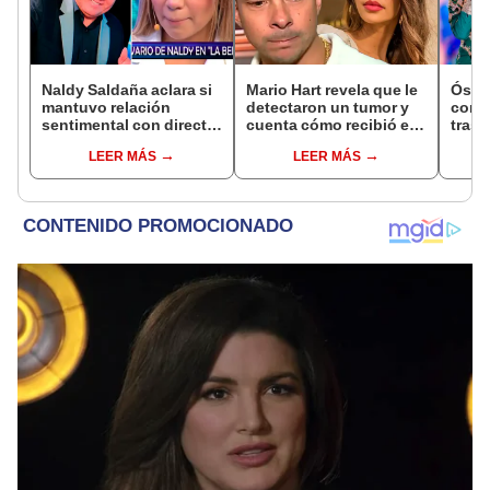
Naldy Saldaña aclara si
Mario Hart revela que le
Óscar
mantuvo relación
detectaron un tumor y
contr
sentimental con director
cuenta cómo recibió el
tras 
de La Bella Luz tras
diagnóstico: "Dolores
padre
LEER MÁS
LEER MÁS
denunciarlo por
muy fuertes..."
caso
tocamientos: “Me
parece muy bajo”