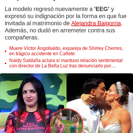
La modelo regresó nuevamente a
'EEG'
y
expresó su indignación por la forma en que fue
invitada al matrimonio de
Alejandra Baigorria
.
Además, no dudó en arremeter contra sus
compañeras.
Muere Víctor Angobaldo, expareja de Shirley Cherres,
en trágico accidente en Cañete
Naldy Saldaña aclara si mantuvo relación sentimental
con director de La Bella Luz tras denunciarlo por
tocamientos: “Me parece muy bajo”