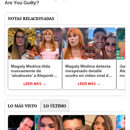
NOTAS RELACIONADAS
Magaly Medina tilda
Magaly Medina detecta
Janet
nuevamente de
inesperado detalle
Aleja
‘alcahueta’ a Alejandra
oculto en video viral de
no de
Baigorria tras
Alejandra Baigorria y
de ma
LEER MÁS
LEER MÁS
justificarse por el video
Mario Irivarren: "No
agres
de Mario Irivarren:
desmiente"
“Tiraste la piedra y
escondiste la mano”
LO MÁS VISTO
LO ÚLTIMO