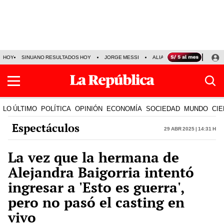
HOY
SINUANO RESULTADOS HOY
JORGE MESSI
ALIANZA LIMA VS SPORT BO
LO ÚLTIMO
POLÍTICA
OPINIÓN
ECONOMÍA
SOCIEDAD
MUNDO
CIE
Espectáculos
29 Abr 2025 | 14:31 h
La vez que la hermana de
Alejandra Baigorria intentó
ingresar a 'Esto es guerra',
pero no pasó el casting en
vivo