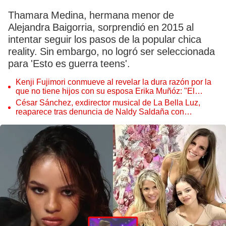
Thamara Medina, hermana menor de
Alejandra Baigorria, sorprendió en 2015 al
intentar seguir los pasos de la popular chica
reality. Sin embargo, no logró ser seleccionada
para 'Esto es guerra teens'.
Kenji Fujimori conmueve al revelar la dura razón por la
que no tiene hijos con su esposa Erika Muñóz: "El
proceso judicial"
César Sánchez, exdirector musical de La Bella Luz,
reaparece tras denuncia de Naldy Saldaña con
polémico pedido