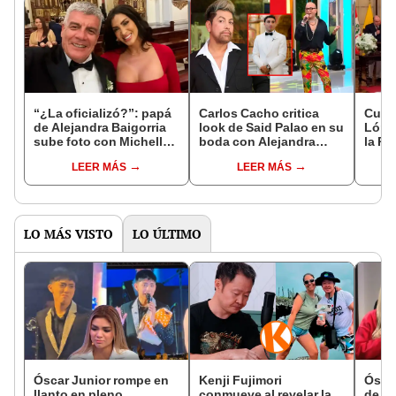
“¿La oficializó?”: papá
Carlos Cacho critica
Curw
de Alejandra Baigorria
look de Said Palao en su
López
sube foto con Michelle
boda con Alejandra
la Pl
Soifer con romántica
Baigorria: “Parecía
Lima
LEER MÁS
LEER MÁS
canción y se vuelve
James Bond 007”
Baigo
tendencia en TikTok
cierr
LO MÁS VISTO
LO ÚLTIMO
Óscar Junior rompe en
Kenji Fujimori
Óscar
llanto en pleno
conmueve al revelar la
de La