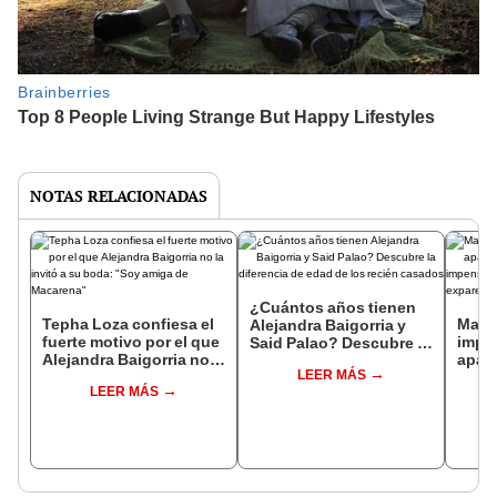
NOTAS RELACIONADAS
¿Cuántos años tienen
Tepha Loza confiesa el
Madre
Alejandra Baigorria y
fuerte motivo por el que
impa
Said Palao? Descubre la
Alejandra Baigorria no
apari
diferencia de edad de
LEER MÁS
la invitó a su boda: "Soy
expo
los recién casados
LEER MÁS
amiga de Macarena"
difer
su ex