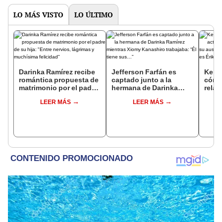
LO MÁS VISTO
LO ÚLTIMO
Darinka Ramírez recibe
Jefferson Farfán es
Kenji
romántica propuesta de
captado junto a la
cómo 
matrimonio por el padre
hermana de Darinka
relac
de su hija: "Entre
Ramírez mientras Xiomy
Fujim
LEER MÁS
LEER MÁS
nervios, lágrimas y
Kanashiro trabajaba: “Él
ausen
muchísima felicidad"
tiene sus…”
event
Érika