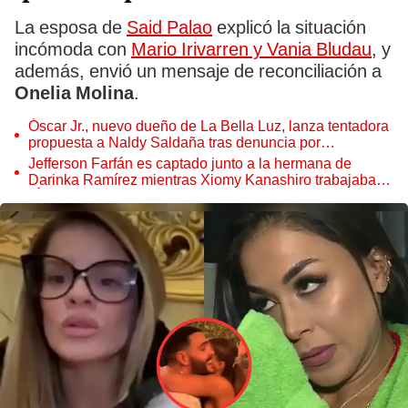
La esposa de
Said Palao
explicó la situación
incómoda con
Mario Irivarren y Vania Bludau
, y
además, envió un mensaje de reconciliación a
Onelia Molina
.
Óscar Jr., nuevo dueño de La Bella Luz, lanza tentadora
propuesta a Naldy Saldaña tras denuncia por
tocamientos
Jefferson Farfán es captado junto a la hermana de
Darinka Ramírez mientras Xiomy Kanashiro trabajaba:
“Él tiene sus…”