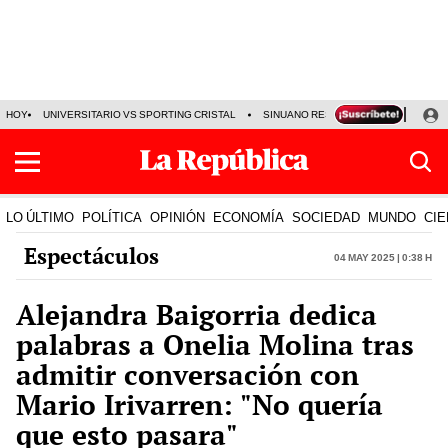
HOY
UNIVERSITARIO VS SPORTING CRISTAL
SINUANO RESULTADOS HOY
CA
LO ÚLTIMO
POLÍTICA
OPINIÓN
ECONOMÍA
SOCIEDAD
MUNDO
CIE
Espectáculos
04 May 2025 | 0:38 h
Alejandra Baigorria dedica
palabras a Onelia Molina tras
admitir conversación con
Mario Irivarren: "No quería
que esto pasara"