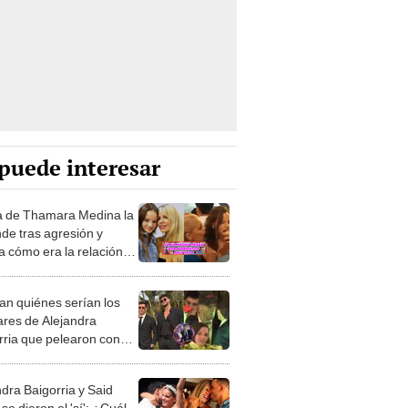
puede interesar
 de Thamara Medina la
nde tras agresión y
a cómo era la relación
u madre: "Ella ha sabido
olarse"
an quiénes serían los
iares de Alejandra
rria que pelearon con
Agostini y Patricio
i en la boda
ndra Baigorria y Said
se dieron el 'sí': ¿Cuál