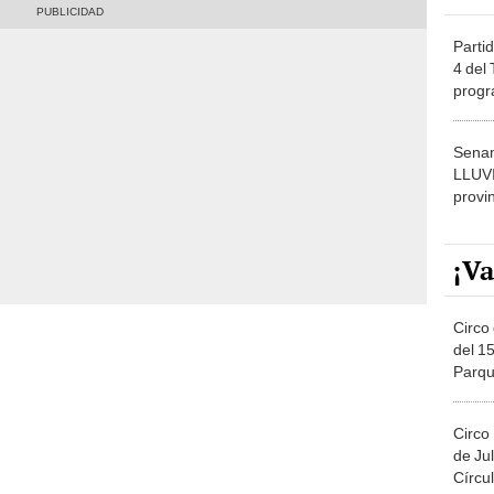
Partid
4 del
progr
dónde
Senam
LLUV
provi
¡Va
Circo 
del 15
Parqu
Migue
Circo
de Jul
Círcul