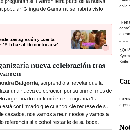
e preguntan si Irivarren será parte de la nueva
es la 
la popular 'Gringa de Gamarra' se habría visto
los a
“Nena
cama”
escon
nde tras agresión y cuenta
los E
 'Ella ha sabido controlarse'
¿Quié
Kyara 
Keiko 
ganizaría nueva celebración tras
contra
ivarren
Car
andra Baigorria,
sorprendió al revelar que la
lizar una nueva celebración por su primer mes de
o argentina lo confirmó en el programa 'La
Carlin
agost
a está confirmado que cuando Ale regrese de su
 de casados, nos vamos a reunir todos y vamos a
o referencia al alcohol restante de su boda.
No