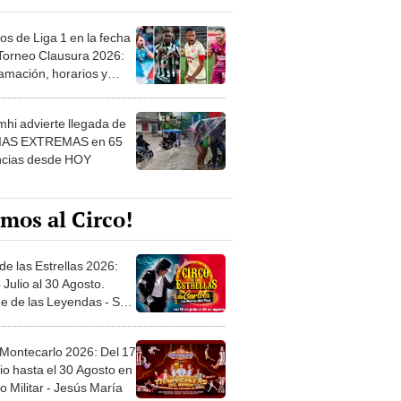
os de Liga 1 en la fecha
 Torneo Clausura 2026:
amación, horarios y
 ver
hi advierte llegada de
IAS EXTREMAS en 65
ncias desde HOY
mos al Circo!
de las Estrellas 2026:
 Julio al 30 Agosto.
e de las Leyendas - San
l
 Montecarlo 2026: Del 17
io hasta el 30 Agosto en
o Militar - Jesús María