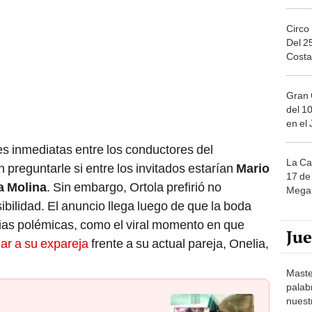
Circo
Del 2
Costa
Gran 
del 10
en el
s inmediatas entre los conductores del
La Ca
preguntarle si entre los invitados estarían
Mario
17 de 
a Molina
. Sin embargo, Ortola prefirió no
Mega 
ibilidad. El anuncio llega luego de que la boda
rias polémicas, como el viral momento en que
Ju
mar a su expareja
frente a su actual pareja, Onelia,
Maste
palab
nuest