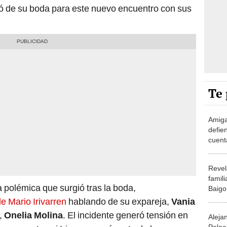
ró de su boda para este nuevo encuentro con sus
Te 
Amiga
defie
cuent
con s
contr
Revel
famil
a polémica que surgió tras la boda,
Baigo
Fabio 
de Mario Irivarren
hablando de su expareja,
Vania
Parod
a,
Onelia Molina
. El incidente generó tensión en
Aleja
Palao 