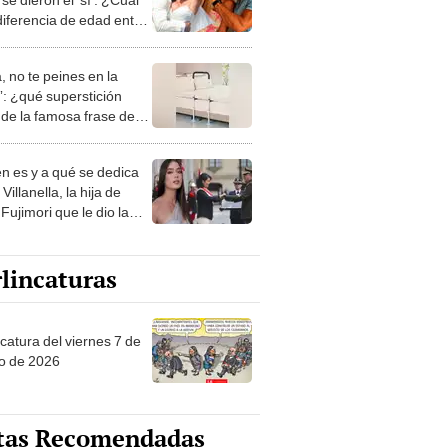
diferencia de edad entre
hora esposos?
, no te peines en la
: ¿qué superstición
de la famosa frase de
nanitos Verdes?
n es y a qué se dedica
Villanella, la hija de
Fujimori que le dio la
 a nivel nacional?
lincaturas
catura del viernes 7 de
o de 2026
tas Recomendadas