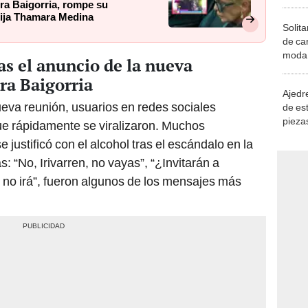
ra Baigorria, rompe su
 hija Thamara Medina
Solita
de ca
moda.
as el anuncio de la nueva
demue
ra Baigorria
Ajedre
ueva reunión, usuarios en redes sociales
de es
piezas
e rápidamente se viralizaron. Muchos
consi
se justificó con el alcohol tras el escándalo en la
: “No, Irivarren, no vayas”, “¿Invitarán a
n no irá”, fueron algunos de los mensajes más