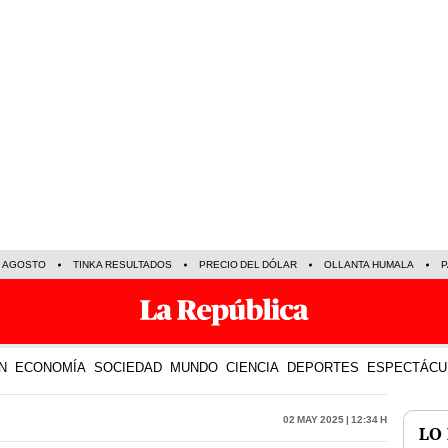
E AGOSTO
TINKA RESULTADOS
PRECIO DEL DÓLAR
OLLANTA HUMALA
P
N
ECONOMÍA
SOCIEDAD
MUNDO
CIENCIA
DEPORTES
ESPECTÁCU
02 May 2025 | 12:34 h
LO