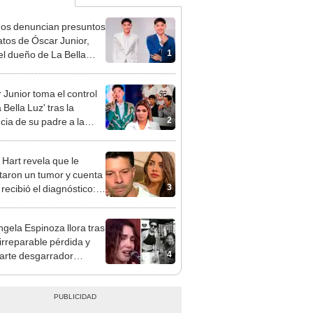
gos denuncian presuntos
atos de Óscar Junior,
1
del dueño de La Bella
"Humilla a los demás"
 Junior toma el control
 Bella Luz' tras la
2
cia de su padre a la
sta por caso Naldy
aña
 Hart revela que le
taron un tumor y cuenta
3
recibió el diagnóstico:
res muy fuertes..."
gela Espinoza llora tras
 irreparable pérdida y
4
rte desgarrador
je: "Descansa en paz,
bé"