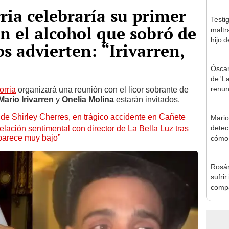
ria celebraría su primer
Testi
n el alcohol que sobró de
maltr
hijo 
s advierten: “Irivarren,
Luz: 
Óscar
de 'La
renun
orria
organizará una reunión con el licor sobrante de
ario Irivarren
y
Onelia Molina
estarán invitados.
orque
Sald
de Shirley Cherres, en trágico accidente en Cañete
Mario
detec
lación sentimental con director de La Bella Luz tras
parece muy bajo”
cómo 
"Dolo
Rosán
sufrir
compa
mensa
mi be