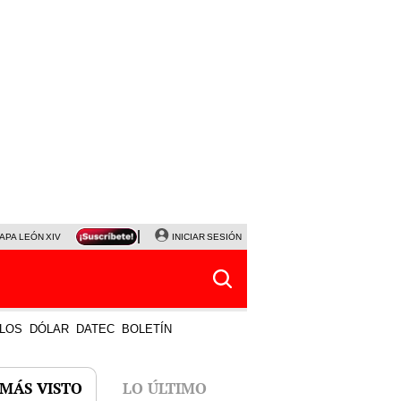
APA LEÓN XIV
NALDY SALDAÑA
INICIAR SESIÓN
LA BELLA LUZ
MAGALY MEDINA
HORÓS
LOS
DÓLAR
DATEC
BOLETÍN
 MÁS VISTO
LO ÚLTIMO