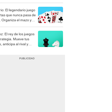
rio: El legendario juego
rtas que nunca pasa de
 Organiza el mazo y
stra tu habilidad.
z: El rey de los juegos
trategia. Mueve tus
, anticipa al rival y
gue el jaque mate.