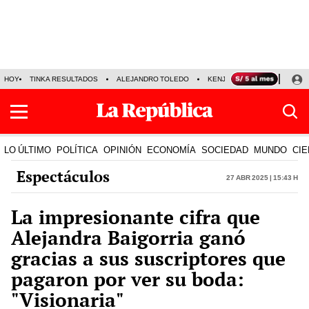
HOY
TINKA RESULTADOS
ALEJANDRO TOLEDO
KENJI FUJIMORI
PRECIO
LO ÚLTIMO
POLÍTICA
OPINIÓN
ECONOMÍA
SOCIEDAD
MUNDO
CIE
Espectáculos
27 Abr 2025 | 15:43 h
La impresionante cifra que
Alejandra Baigorria ganó
gracias a sus suscriptores que
pagaron por ver su boda:
"Visionaria"