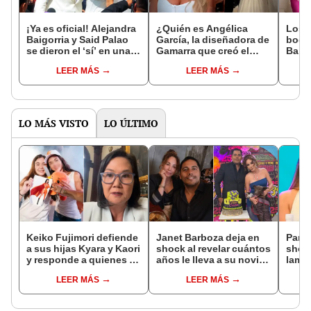
¡Ya es oficial! Alejandra
¿Quién es Angélica
Los m
Baigorria y Said Palao
García, la diseñadora de
boda
se dieron el ‘sí’ en una
Gamarra que creó el
Baigo
emotiva boda civil en la
impactante vestido de
Vania
LEER MÁS
LEER MÁS
Municipalidad de Lima
novia de Alejandra
Piazz
Baigorria?
más
LO MÁS VISTO
LO ÚLTIMO
Keiko Fujimori defiende
Janet Barboza deja en
Pame
a sus hijas Kyara y Kaori
shock al revelar cuántos
shock
y responde a quienes la
años le lleva a su novio
lame
llaman ‘suegra’ en vivo:
empresario: “Estoy en la
que 
LEER MÁS
LEER MÁS
“No pueden decirme”
plenitud”
de La
el día