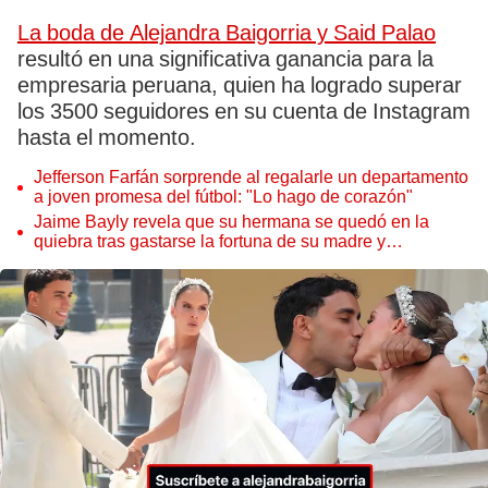
La boda de Alejandra Baigorria y Said Palao
resultó en una significativa ganancia para la
empresaria peruana, quien ha logrado superar
los 3500 seguidores en su cuenta de Instagram
hasta el momento.
Jefferson Farfán sorprende al regalarle un departamento
a joven promesa del fútbol: "Lo hago de corazón"
Jaime Bayly revela que su hermana se quedó en la
quiebra tras gastarse la fortuna de su madre y
denunciarla: "Pedía más"