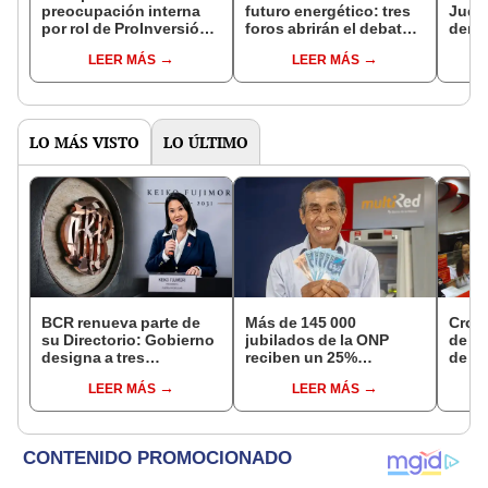
preocupación interna
futuro energético: tres
Judic
por rol de ProInversión y
foros abrirán el debate
dema
retrasos en beneficios
sobre gas, Petroperú y
traba
LEER MÁS
LEER MÁS
laborales
energías renovables
decre
LO MÁS VISTO
LO ÚLTIMO
BCR renueva parte de
Más de 145 000
Cron
su Directorio: Gobierno
jubilados de la ONP
de s
designa a tres
reciben un 25%
de ag
representantes del
adicional en su pensión
Banco
LEER MÁS
LEER MÁS
Ejecutivo
en agosto
conoc
depó