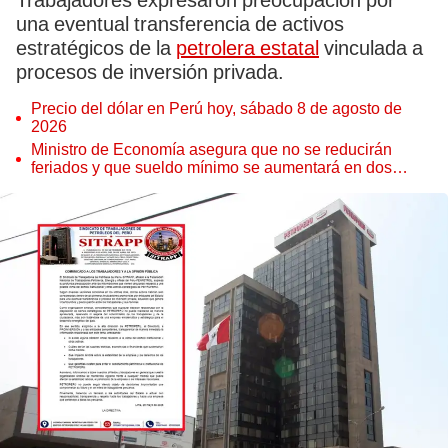
Trabajadores expresaron preocupación por
una eventual transferencia de activos
estratégicos de la
petrolera estatal
vinculada a
procesos de inversión privada.
Precio del dólar en Perú hoy, sábado 8 de agosto de
2026
Ministro de Economía asegura que no se reducirán
feriados y que sueldo mínimo se aumentará en dos
etapas