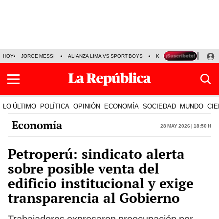
HOY
JORGE MESSI
ALIANZA LIMA VS SPORT BOYS
KENJI FUJIMORI
PRE
LO ÚLTIMO
POLÍTICA
OPINIÓN
ECONOMÍA
SOCIEDAD
MUNDO
CIE
Economía
28 May 2026 | 18:50 h
Petroperú: sindicato alerta
sobre posible venta del
edificio institucional y exige
transparencia al Gobierno