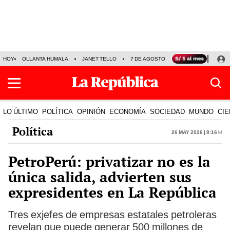
HOY
OLLANTA HUMALA
JANET TELLO
7 DE AGOSTO
TINKA RESULTADOS
LO ÚLTIMO
POLÍTICA
OPINIÓN
ECONOMÍA
SOCIEDAD
MUNDO
CIE
Política
26 May 2026 | 8:16 h
PetroPerú: privatizar no es la
única salida, advierten sus
expresidentes en La República
Tres exjefes de empresas estatales petroleras
revelan que puede generar 500 millones de