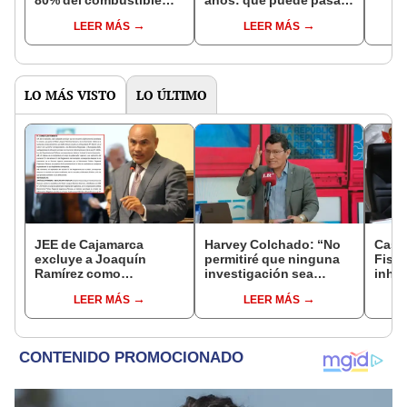
que usamos cada día",
con el precio del balón y
LEER MÁS
LEER MÁS
advierten expertos
la luz si el Perú no
reunidos por La
encuentra nuevas
República
reservas
LO MÁS VISTO
LO ÚLTIMO
JEE de Cajamarca
Harvey Colchado: “No
Caso
excluye a Joaquín
permitiré que ninguna
Fisca
Ramírez como
investigación sea
inhab
candidato a gobernador
utilizada como presión
exco
LEER MÁS
LEER MÁS
regional por ocultar
política”
fujim
sentencia
Cord