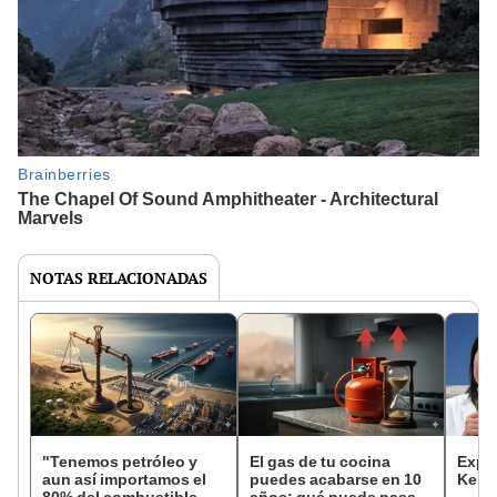
NOTAS RELACIONADAS
"Tenemos petróleo y
El gas de tu cocina
Exper
aun así importamos el
puedes acabarse en 10
Keiko
80% del combustible
años: qué puede pasar