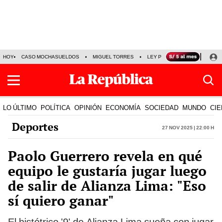
HOY
CASO MOCHASUELDOS
MIGUEL TORRES
LEY PULPÍN
PRECIO DEL
LO ÚLTIMO
POLÍTICA
OPINIÓN
ECONOMÍA
SOCIEDAD
MUNDO
CIE
Deportes
27 Nov 2025 | 22:00 h
Paolo Guerrero revela en qué
equipo le gustaría jugar luego
de salir de Alianza Lima: "Eso
sí quiero ganar"