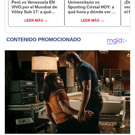
Perú vs Venezuela EN
Universitario vs
¡Deb
VIVO por el Mundial de
Sporting Cristal HOY: a
venci
Vóley Sub 17: a qué
qué hora y dónde ver el
el Mu
hora y dónde ver el
partido por el Torneo
Vóle
LEER MÁS
LEER MÁS
partido de la fecha 2
Clausura de la Liga 1
2026