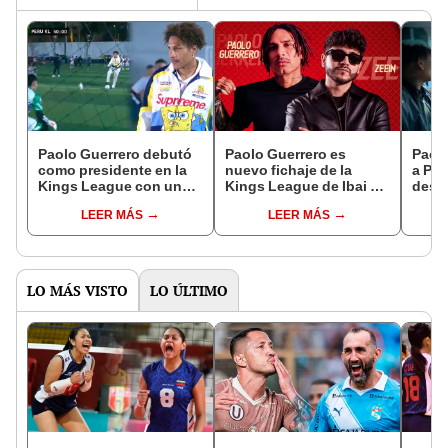
Paolo Guerrero debutó
Paolo Guerrero es
Paol
como presidente en la
nuevo fichaje de la
a Pe
Kings League con un
Kings League de Ibai y
desp
majestuoso penal: “El
Gerard Piqué: será
decir
LEER MÁS
LEER MÁS
Loco le dice”
presidente de la
Lima"
selección peruana
salu
LO MÁS VISTO
LO ÚLTIMO