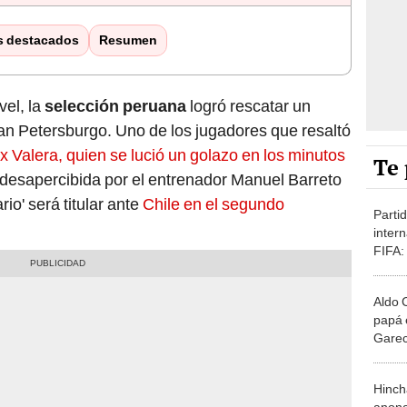
s destacados
Resumen
vel, la
selección peruana
logró rescatar un
n Petersburgo. Uno de los jugadores que resaltó
x Valera, quien se lució un golazo en los minutos
Te 
desapercibida por el entrenador Manuel Barreto
rio' será titular ante
Chile en el segundo
Parti
inter
FIFA:
ver a 
CON
Aldo 
papá 
Gareca
selec
no po
Hinch
anona