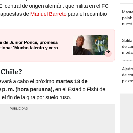
l central de origen alemán, que milita en el FC
Maste
s apuestas de
Manuel Barreto
para el recambio
palab
nuest
Solita
te de Junior Ponce, promesa
de ca
lona: 'Mucho talento y cero
moda.
demue
Ajedre
 Chile?
de es
llevará a cabo el próximo
martes 18 de
piezas
consi
0 p. m. (hora peruana),
en el Estadio Fisht de
 fin de la gira por suelo ruso.