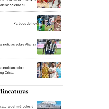
alera: celebró el
co empate de Perú en
etersburgo
Partidos de hoy
as noticias sobre Alianza
as noticias sobre
ng Cristal
lincaturas
ncatura del miércoles 5