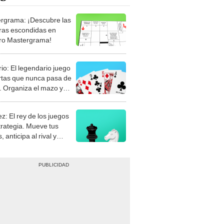
rgrama: ¡Descubre las
ras escondidas en
ro Mastergrama!
rio: El legendario juego
rtas que nunca pasa de
 Organiza el mazo y
stra tu habilidad.
z: El rey de los juegos
trategia. Mueve tus
, anticipa al rival y
gue el jaque mate.