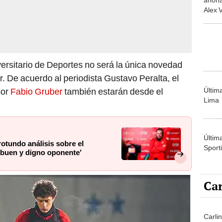
Alex V
agóni
San P
ersitario de Deportes no será la única novedad
or. De acuerdo al periodista Gustavo Peralta, el
Últim
sor
Fabio Gruber
también estarán desde el
Lima
Últim
rotundo análisis sobre el
Sporti
 buen y digno oponente'
Car
Carli