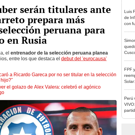
uber serán titulares ante
Luis 
arreto prepara más
de In
con f
selección peruana para
en M
o en Rusia
Simon
quedó
Cusco
a, el
entrenador de la selección peruana planea
os, entre los que destaca el
debut del 'eurocausa'
lo he
FPF y
ró a Ricardo Gareca por no ser titular en la selección
reemp
hijo?"
Solar
r el golazo de Alex Valera: celebró el agónico
asumi
go
de M
Perú 
VIVO:
partid
Copa 
Vóley