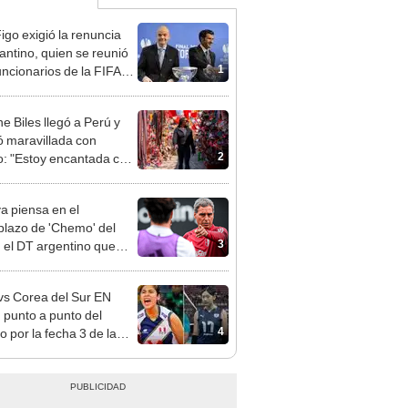
Figo exigió la renuncia
fantino, quien se reunió
1
uncionarios de la FIFA
arruecos
e Biles llegó a Perú y
 maravillada con
2
: "Estoy encantada con
rmoso que es este país"
a piensa en el
lazo de 'Chemo' del
3
: el DT argentino que
ría la Unidad Técnica
enores
vs Corea del Sur EN
 punto a punto del
4
o por la fecha 3 de la
Federación sub 17 de
 2026