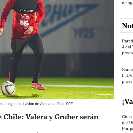
de ag
No
Partid
4 del
progr
dónde
Senam
LLUV
provi
¡Va
n la segunda división de Alemania. Foto: FPF
 Chile: Valera y Gruber serán
Circo 
del 15
Parqu