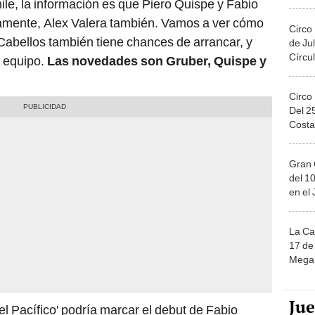
le, la información es que Piero Quispe y Fabio
Migue
uramente, Alex Valera también. Vamos a ver cómo
Circo
Cabellos también tiene chances de arrancar, y
de Jul
Círcul
l equipo.
Las novedades son Gruber, Quispe y
Circo
Del 2
Costa
Gran 
del 10
en el
La Ca
17 de 
Mega 
Ju
el Pacífico' podría marcar el debut de Fabio