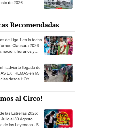
osto de 2026
tas Recomendadas
os de Liga 1 en la fecha
 Torneo Clausura 2026:
amación, horarios y
 ver
hi advierte llegada de
IAS EXTREMAS en 65
ncias desde HOY
mos al Circo!
de las Estrellas 2026:
 Julio al 30 Agosto.
e de las Leyendas - San