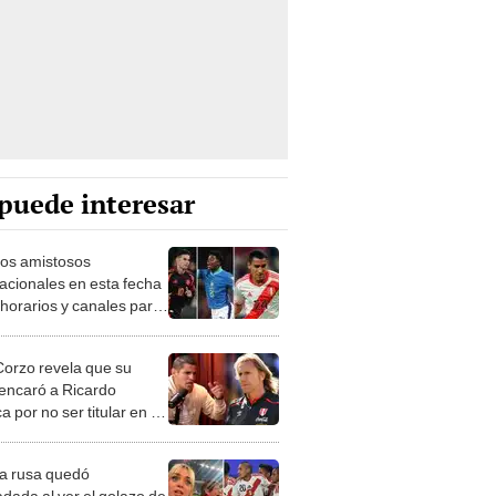
puede interesar
dos amistosos
nacionales en esta fecha
 horarios y canales para
las selecciones de
MEBOL
Corzo revela que su
encaró a Ricardo
 por no ser titular en la
ción peruana: "¿Por qué
nes a mi hijo?"
a rusa quedó
dada al ver el golazo de