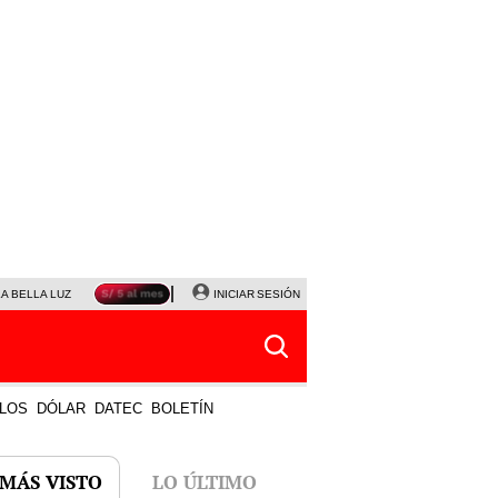
LA BELLA LUZ
MAGALY MEDINA
INICIAR SESIÓN
SINUANO RESULTADOS HOY
JANET TELLO
LOS
DÓLAR
DATEC
BOLETÍN
 MÁS VISTO
LO ÚLTIMO