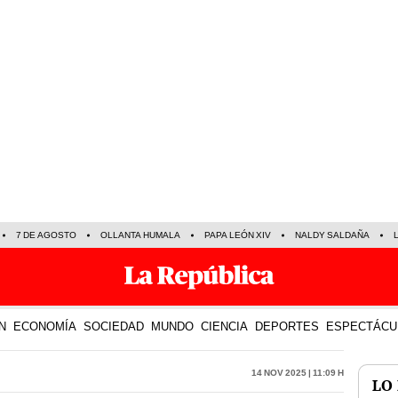
7 DE AGOSTO
OLLANTA HUMALA
PAPA LEÓN XIV
NALDY SALDAÑA
N
ECONOMÍA
SOCIEDAD
MUNDO
CIENCIA
DEPORTES
ESPECTÁCU
14 Nov 2025 | 11:09 h
LO