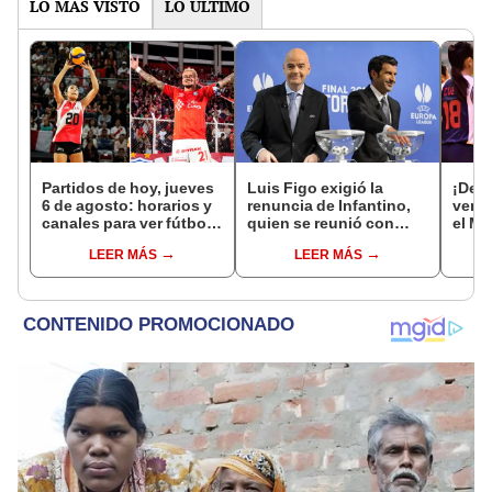
LO MÁS VISTO
LO ÚLTIMO
Partidos de hoy, jueves
Luis Figo exigió la
¡Deb
6 de agosto: horarios y
renuncia de Infantino,
venci
canales para ver fútbol
quien se reunió con
el Mu
EN VIVO
funcionarios de la FIFA
Vóle
LEER MÁS
LEER MÁS
en Marruecos