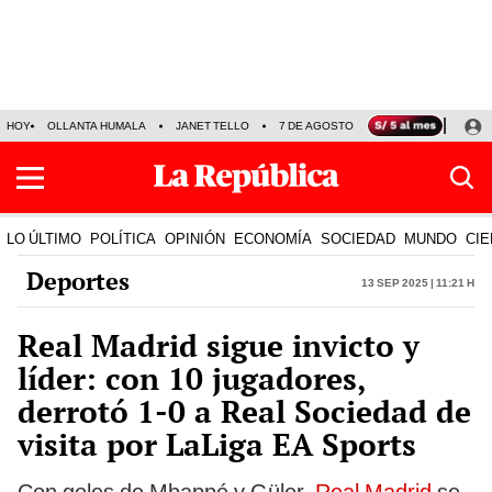
HOY
OLLANTA HUMALA
JANET TELLO
7 DE AGOSTO
TINKA RESULTADOS
LO ÚLTIMO
POLÍTICA
OPINIÓN
ECONOMÍA
SOCIEDAD
MUNDO
CIE
Deportes
13 Sep 2025 | 11:21 h
Real Madrid sigue invicto y
líder: con 10 jugadores,
derrotó 1-0 a Real Sociedad de
visita por LaLiga EA Sports