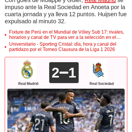
Con goles de Mbappé y Güler,
Real Madrid
se
impuso ante la Real Sociedad en Anoeta por la
cuarta jornada y ya lleva 12 puntos. Huijsen fue
expulsado al minuto 32.
Fixture de Perú en el Mundial de Vóley Sub 17: rivales,
horarios y canal de TV para ver a la selección en el
torneo
Universitario - Sporting Cristal: día, hora y canal del
partidazo por el Torneo Clausura de la Liga 1 2026
2
1
Real Madrid
Real Sociedad