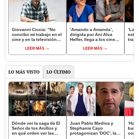
Giovanni Ciccia: "No
‘Amando a Amanda’,
‘La n
concibo mi trabajo en el
dirigida por Ani Alva
este 
cine y en la televisión
Helfer, llega a los cines:
trama
sin el teatro"
tráiler, reparto, trama y
sobre
LEER MÁS
LEER MÁS
todo sobre el estreno de
pelíc
la comedia peruana
filma
LO MÁS VISTO
LO ÚLTIMO
Dónde ver la saga de El
Juan Pablo Medina y
‘Haik
Señor de los Anillos y
Stephanie Cayo
basur
en qué orden ver las
protagonizan 'DOC', la
comp
películas
nueva serie médica de