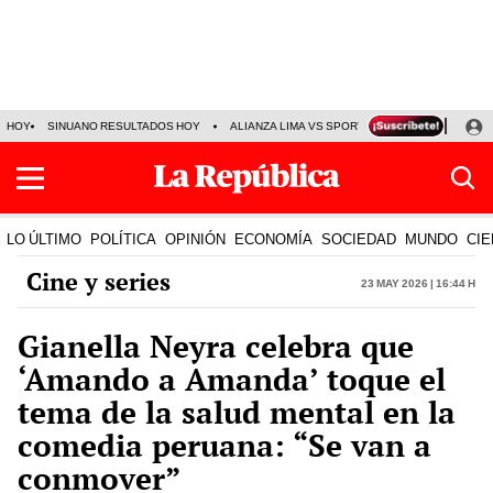
HOY
SINUANO RESULTADOS HOY
ALIANZA LIMA VS SPORT BOYS
JORGE MES
LO ÚLTIMO
POLÍTICA
OPINIÓN
ECONOMÍA
SOCIEDAD
MUNDO
CIE
Cine y series
23 May 2026 | 16:44 h
Gianella Neyra celebra que
‘Amando a Amanda’ toque el
tema de la salud mental en la
comedia peruana: “Se van a
conmover”