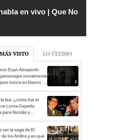
abla en vivo | Que No
 MÁS VISTO
LO ÚLTIMO
min Evan Ainsworth:
 personajes moralmente
1
uos nunca es blanco o
 ni simple”
 la fea: ¿cómo fue el
 que Lorna Cepeda
2
a para Nicolás y
cia?
 ver la saga de El
 de los Anillos y en qué