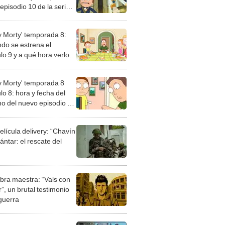
 episodio 10 de la serie
ada?
 y Morty' temporada 8:
do se estrena el
lo 9 y a qué hora verlo
reaming?
 y Morty' temporada 8
lo 8: hora y fecha del
no del nuevo episodio de
rie animada
elícula delivery: “Chavín
ntar: el rescate del
bra maestra: “Vals con
”, un brutal testimonio
 guerra