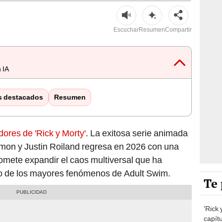
Escuchar
Resumen
Compartir
 IA
s destacados
Resumen
ores de 'Rick y Morty'
. La exitosa serie animada
mon y Justin Roiland regresa en 2026 con una
omete expandir el caos multiversal que ha
no de los mayores fenómenos de Adult Swim.
Te 
'Rick
capítu