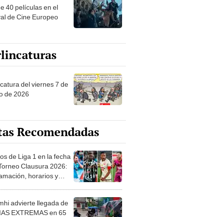
e 40 películas en el
val de Cine Europeo
lincaturas
catura del viernes 7 de
o de 2026
tas Recomendadas
os de Liga 1 en la fecha
 Torneo Clausura 2026:
amación, horarios y
 ver
hi advierte llegada de
IAS EXTREMAS en 65