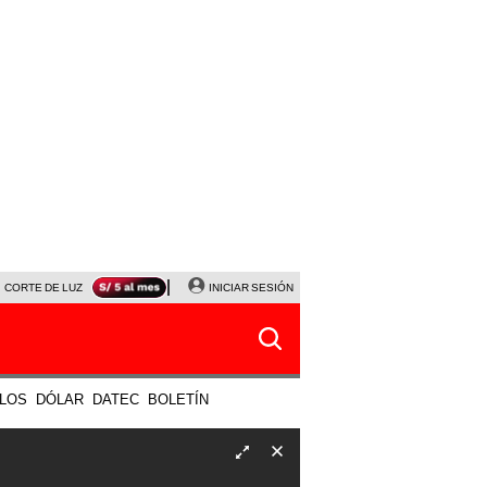
CORTE DE LUZ
VIERNES 7 DE AGOSTO
INICIAR SESIÓN
ALBERTO BENAVIDES
NALDY SALD
LOS
DÓLAR
DATEC
BOLETÍN