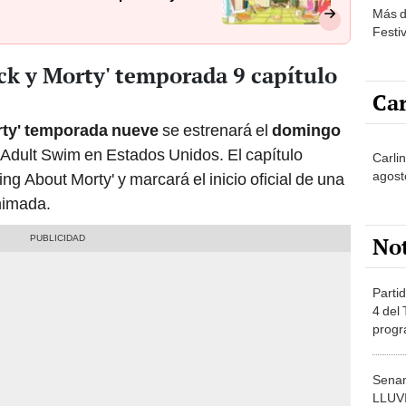
Más d
Festi
ck y Morty' temporada 9 capítulo
Car
rty' temporada nueve
se estrenará el
domingo
 Adult Swim en Estados Unidos. El capítulo
Carlin
agost
ing About Morty' y marcará el inicio oficial de una
nimada.
No
Partid
4 del
progr
dónde
Senam
LLUV