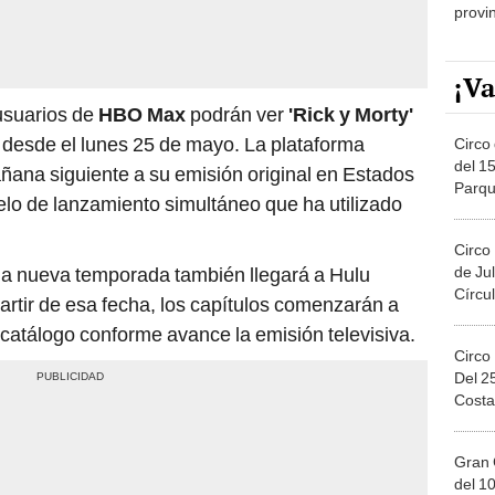
provi
¡Va
usuarios de
HBO Max
podrán ver
'Rick y Morty'
desde el lunes 25 de mayo. La plataforma
Circo 
del 15
añana siguiente a su emisión original en Estados
Parqu
lo de lanzamiento simultáneo que ha utilizado
Migue
Circo
 la nueva temporada también llegará a Hulu
de Jul
Círcul
artir de esa fecha, los capítulos comenzarán a
catálogo conforme avance la emisión televisiva.
Circo
Del 2
Costa
Gran 
del 10