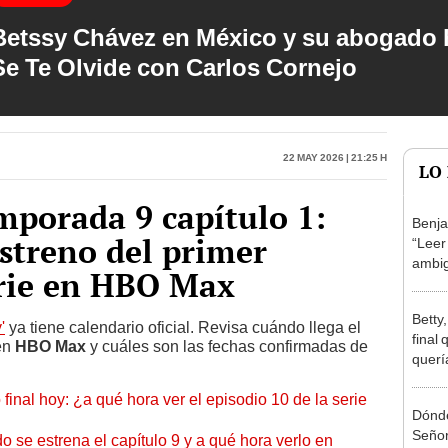
Betssy Chávez en México y su abogado h
Se Te Olvide con Carlos Cornejo
22 May 2026 | 21:25 h
LO
emporada 9 capítulo 1:
Benja
estreno del primer
“Leer
ambig
erie en HBO Max
negro
Betty,
'
ya tiene calendario oficial. Revisa cuándo llega el
final
 en
HBO Max
y cuáles son las fechas confirmadas de
querí
Patri
 final hoy: ¿a qué hora ver el episodio 10 de la serie
Dónde
Señor
o se estrena el capítulo 9 y a qué hora verlo en