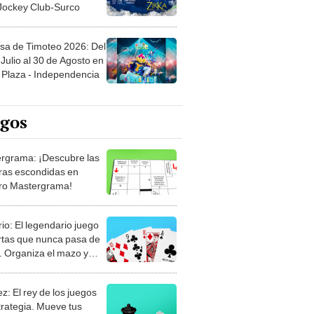
 Jockey Club-Surco
sa de Timoteo 2026: Del
Julio al 30 de Agosto en
Plaza - Independencia
egos
rgrama: ¡Descubre las
ras escondidas en
ro Mastergrama!
rio: El legendario juego
rtas que nunca pasa de
 Organiza el mazo y
stra tu habilidad.
z: El rey de los juegos
trategia. Mueve tus