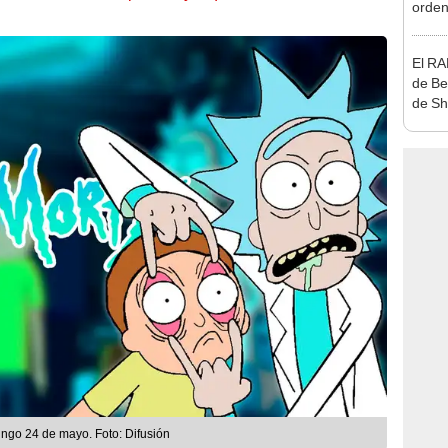
orden
El RA
de Be
de Sh
una n
ingo 24 de mayo. Foto: Difusión