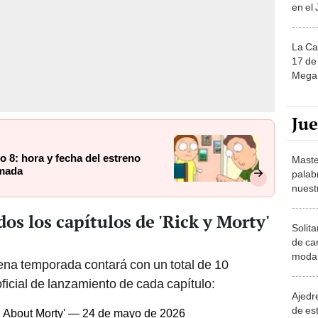
en el
La Ca
17 de 
Mega 
Ju
o 8: hora y fecha del estreno
Maste
imada
palab
nuest
os los capítulos de 'Rick y Morty'
Solita
de ca
moda.
ena temporada contará con un total de 10
demue
oficial de lanzamiento de cada capítulo:
Ajedre
de es
g About Morty' — 24 de mayo de 2026