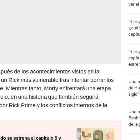
ver el
anim
'Rick
¿cuán
capítu
en st
'Rick
capítu
estre
la se
pués de los acontecimientos vistos en la
un Rick más vulnerable tras intentar borrar los
Una p
. Mientras tanto, Morty enfrentará una etapa
de Huá
siglo”
uelo, en una historia que también seguirá
r Rick Prime y los conflictos internos de la
Una o
Bashir
de la
o se estrena el capítulo 9 y