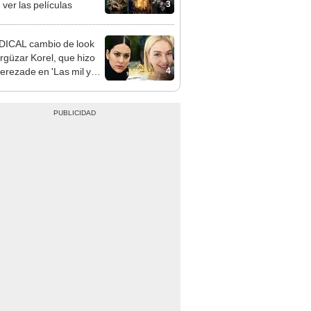
3
 ver las películas
DICAL cambio de look
rgüzar Korel, que hizo
4
erezade en 'Las mil y
oches'