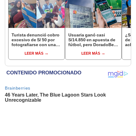
Turista denunció cobro
Usuaria ganó casi
¿Se t
excesivo de S/ 50 por
S/14.850 en apuesta de
de a
fotografiarse con una
fútbol, pero DoradoBet
aclar
alpaca en Cusco y
se negó a pagar:
largo
LEER MÁS
LEER MÁS
Serenazgo recuperó el
Indecopi multó a la
del 6
dinero
empresa con más de S/
19.000