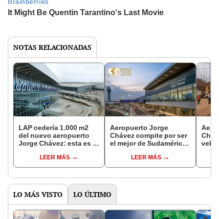
NOTAS RELACIONADAS
LAP cedería 1.000 m2
Aeropuerto Jorge
Aero
del nuevo aeropuerto
Chávez compite por ser
Cháve
Jorge Chávez: esta es la
el mejor de Sudamérica
vehic
razón detrás del
2026: ¿cómo votar en
Mora
LEER MÁS
LEER MÁS
anuncio
los World Travel Awards
obras
y hasta cuándo?
Rosa
LO MÁS VISTO
LO ÚLTIMO