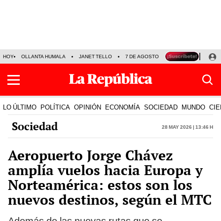
HOY
OLLANTA HUMALA
JANET TELLO
7 DE AGOSTO
TINKA RESULTADOS
LO ÚLTIMO
POLÍTICA
OPINIÓN
ECONOMÍA
SOCIEDAD
MUNDO
CIE
Sociedad
28 May 2026 | 13:46 h
Aeropuerto Jorge Chávez
amplía vuelos hacia Europa y
Norteamérica: estos son los
nuevos destinos, según el MTC