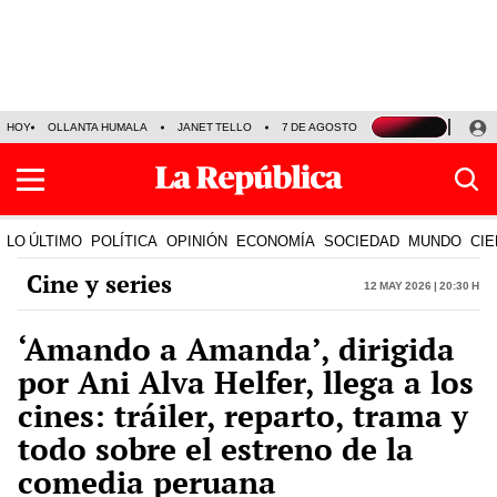
HOY
OLLANTA HUMALA
JANET TELLO
7 DE AGOSTO
TINKA RESULTADOS
LO ÚLTIMO
POLÍTICA
OPINIÓN
ECONOMÍA
SOCIEDAD
MUNDO
CIE
Cine y series
12 May 2026 | 20:30 h
‘Amando a Amanda’, dirigida
por Ani Alva Helfer, llega a los
cines: tráiler, reparto, trama y
todo sobre el estreno de la
comedia peruana