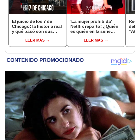
El juicio de los 7 de
'La mujer prohibida'
Recha
Chicago: la historia real
Netflix reparto: ¿Quién
del C
y qué pasó con sus
es quién en la serie
"Aten
protagonistas
colombiana
liber
LEER MÁS
LEER MÁS
protagonizada por
prete
Valerie Domínguez?
arte"