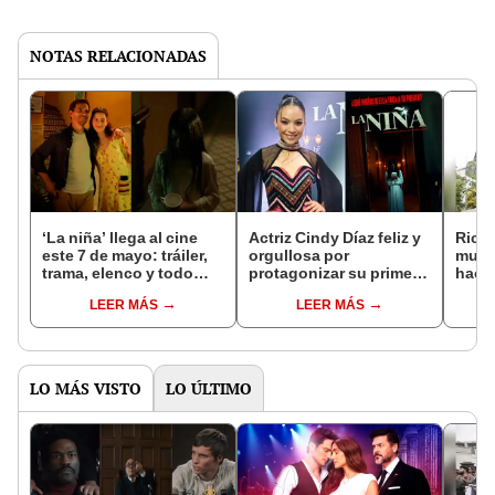
NOTAS RELACIONADAS
‘La niña’ llega al cine
Actriz Cindy Díaz feliz y
Rica
este 7 de mayo: tráiler,
orgullosa por
much
trama, elenco y todo
protagonizar su primera
hacie
sobre el estreno de la
película peruana: “Lloré
nece
LEER MÁS
LEER MÁS
película de terror
y me emocioné
pasan
filmada en Iquitos
muchísimo”
insta
Minis
LO MÁS VISTO
LO ÚLTIMO