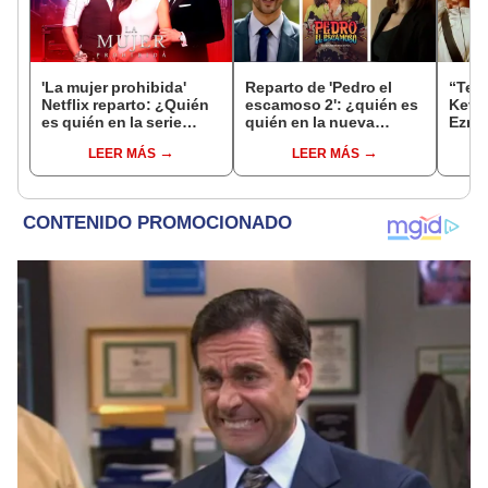
'La mujer prohibida'
Reparto de 'Pedro el
“Ten
Netflix reparto: ¿Quién
escamoso 2': ¿quién es
Kevin
es quién en la serie
quién en la nueva
Ezra 
colombiana
temporada de la exitosa
a la 
LEER MÁS
LEER MÁS
protagonizada por
serie colombiana?
Valerie Domínguez?