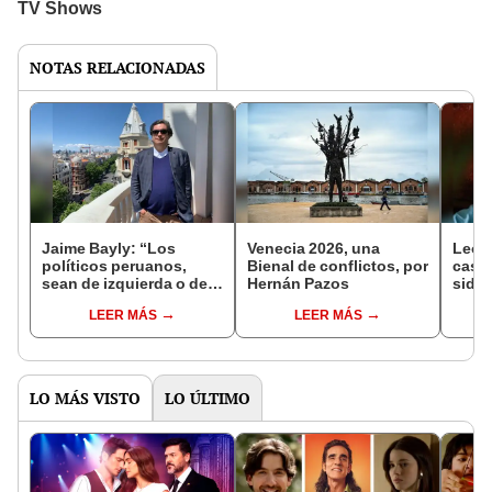
NOTAS RELACIONADAS
Jaime Bayly: “Los
Venecia 2026, una
Leona
políticos peruanos,
Bienal de conflictos, por
caso 
sean de izquierda o de
Hernán Pazos
sido 
derecha, siempre
válvu
LEER MÁS
LEER MÁS
encuentran la manera
la vi
de decepcionarte”
pers
LO MÁS VISTO
LO ÚLTIMO