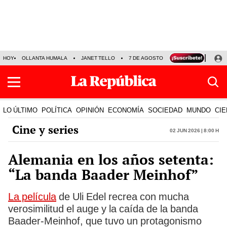
HOY
OLLANTA HUMALA
JANET TELLO
7 DE AGOSTO
TINKA RESULTADOS
LO ÚLTIMO
POLÍTICA
OPINIÓN
ECONOMÍA
SOCIEDAD
MUNDO
CIE
Cine y series
02 Jun 2026 | 8:00 h
Alemania en los años setenta:
“La banda Baader Meinhof”
La película
de Uli Edel recrea con mucha
verosimilitud el auge y la caída de la banda
Baader-Meinhof, que tuvo un protagonismo