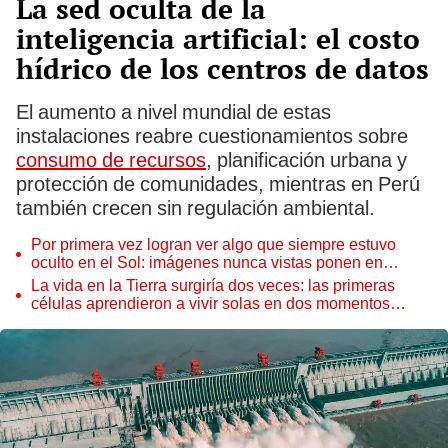
La sed oculta de la
inteligencia artificial: el costo
hídrico de los centros de datos
El aumento a nivel mundial de estas
instalaciones reabre cuestionamientos sobre
consumo de recursos
, planificación urbana y
protección de comunidades, mientras en Perú
también crecen sin regulación ambiental.
Por primera vez logran ver algo que siempre estuvo
oculto en el Sol: imágenes nunca vistas ponen en
aprietos a científicos
La vida en la Tierra surgiría dos veces: las primeras
células aprendieron a vivir solas en dos momentos
distintos