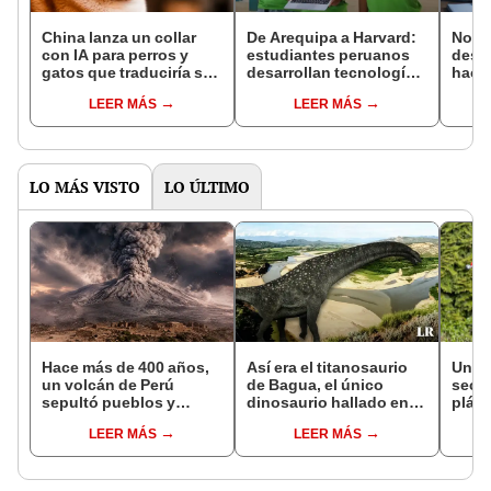
China lanza un collar
De Arequipa a Harvard:
No es
con IA para perros y
estudiantes peruanos
descu
gatos que traduciría sus
desarrollan tecnología
hace 
sonidos y movimientos
para detectar malaria y
vuelv
LEER MÁS
LEER MÁS
con 95% de efectividad
anemia desde un celular
soluc
LO MÁS VISTO
LO ÚLTIMO
Hace más de 400 años,
Así era el titanosaurio
Una 
un volcán de Perú
de Bagua, el único
secu
sepultó pueblos y
dinosaurio hallado en
plást
provocó uno de los
Perú
veget
LEER MÁS
LEER MÁS
veranos más fríos de la
micro
historia: sigue bajo
medi
monitoreo
mien