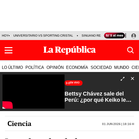
HOY
UNIVERSITARIO VS SPORTING CRISTAL
SINUANO RESULTADOS HOY
CA
LO ÚLTIMO
POLÍTICA
OPINIÓN
ECONOMÍA
SOCIEDAD
MUNDO
CIE
EN VIVO
Bettsy Chávez sale del
Perú: ¿por qué Keiko le
otorgó el salvoconducto? |
Fuerte y Claro con Manuela
Camacho
Ciencia
01 Jun 2026 | 18:16 h