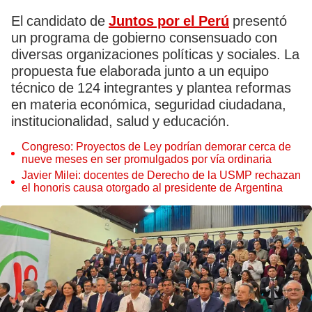
El candidato de
Juntos por el Perú
presentó
un programa de gobierno consensuado con
diversas organizaciones políticas y sociales. La
propuesta fue elaborada junto a un equipo
técnico de 124 integrantes y plantea reformas
en materia económica, seguridad ciudadana,
institucionalidad, salud y educación.
Congreso: Proyectos de Ley podrían demorar cerca de
nueve meses en ser promulgados por vía ordinaria
Javier Milei: docentes de Derecho de la USMP rechazan
el honoris causa otorgado al presidente de Argentina