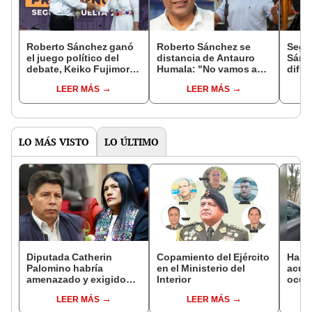
Roberto Sánchez ganó
Roberto Sánchez se
Segun
el juego político del
distancia de Antauro
Sánch
debate, Keiko Fujimori
Humala: "No vamos a
difus
lo desaprovechó
fusilar a nadie, ¡por
pres
LEER MÁS
LEER MÁS
Dios!"
proh
lunes
LO MÁS VISTO
LO ÚLTIMO
Diputada Catherin
Copamiento del Ejército
Harv
Palomino habría
en el Ministerio del
acusa
amenazado y exigido
Interior
ocup
S/300 mil a familiares de
docum
LEER MÁS
LEER MÁS
Pedro Castillo tras
alqui