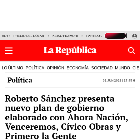
HOY
PRECIO DEL DÓLAR
KEIKO FUJIMORI
PARTIDO OBRAS
ARMONÍA 10
LO ÚLTIMO
POLÍTICA
OPINIÓN
ECONOMÍA
SOCIEDAD
MUNDO
CIE
Política
01 Jun 2026 | 17:45 h
Roberto Sánchez presenta
nuevo plan de gobierno
elaborado con Ahora Nación,
Venceremos, Cívico Obras y
Primero la Gente