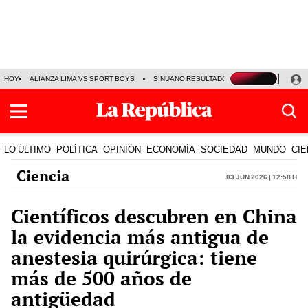
HOY
ALIANZA LIMA VS SPORT BOYS
SINUANO RESULTADOS HOY
JORGE MES
LO ÚLTIMO
POLÍTICA
OPINIÓN
ECONOMÍA
SOCIEDAD
MUNDO
CIE
Ciencia
03 Jun 2026 | 12:58 h
Científicos descubren en China
la evidencia más antigua de
anestesia quirúrgica: tiene
más de 500 años de
antigüedad