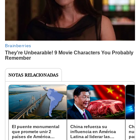
NOTAS RELACIONADAS
El puente monumental
China refuerza su
China
que promete unir 2
influencia en América
nucle
países de América
Latina al liderar las
para 