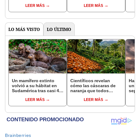
Latina sobre el río más
compras de carne de un
energ
LEER MÁS
LEER MÁS
ancho del mundo por
país de la región por
misio
más de US$300
más de US$120 millones
super
millones: atrae a China
LO MÁS VISTO
LO ÚLTIMO
Un mamífero extinto
Científicos revelan
Hace
volvió a su hábitat en
cómo las cáscaras de
un vo
Sudamérica tras casi 40
naranja que todos
sepul
años: las nutrias
desechaban
prov
LEER MÁS
LEER MÁS
gigantes ya nadan
transformaron un
veran
libres en Argentina
ecosistema de Costa
histo
Rica 16 años después
moni