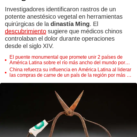
Investigadores identificaron rastros de un
potente anestésico vegetal en herramientas
quirúrgicas de la
dinastía Ming
. El
descubrimiento
sugiere que médicos chinos
controlaban el dolor durante operaciones
desde el siglo XIV.
El puente monumental que promete unir 2 países de
América Latina sobre el río más ancho del mundo por
más de US$300 millones: atrae a China
China refuerza su influencia en América Latina al liderar
las compras de carne de un país de la región por más de
US$120 millones