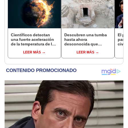
Científicos detectan
Descubren una tumba
El pl
una fuerte aceleración
hasta ahora
para 
de la temperatura de la
desconocida que
civil
Tierra y no saben qué la
guardaba uno de los
ciuda
LEER MÁS
LEER MÁS
provoca
secretos del antiguo
prior
Egipto
colon