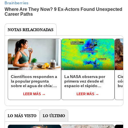
NOTAS RELACIONADAS
Científicos responden a
La NASA observa por
Cient
la popular pregunta
primera vez desde el
cómo
sobre el agua de chía:
espacio el rápido
busc
¿realmente ayuda a
hundimiento de Ciudad
amazó
LEER MÁS
LEER MÁS
bajar de peso o es solo
de México: más de 2 cm
funer
un mito viral?
por mes
años:
LO MÁS VISTO
LO ÚLTIMO