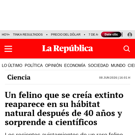
HOY
TINKA RESULTADOS
PRECIO DEL DÓLAR
7 DE AGOSTO
OLLANTA H
LO ÚLTIMO
POLÍTICA
OPINIÓN
ECONOMÍA
SOCIEDAD
MUNDO
CIE
Ciencia
08 Jun 2026 | 16:01 h
Un felino que se creía extinto
reaparece en su hábitat
natural después de 40 años y
sorprende a científicos