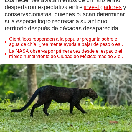
Los recientes avistamientos de un raro felino
despertaron expectativa entre
investigadores
y
conservacionistas, quienes buscan determinar
si la especie logró regresar a su antiguo
territorio después de décadas desaparecida.
Científicos responden a la popular pregunta sobre el
agua de chía: ¿realmente ayuda a bajar de peso o es
solo un mito viral?
La NASA observa por primera vez desde el espacio el
rápido hundimiento de Ciudad de México: más de 2 cm
por mes