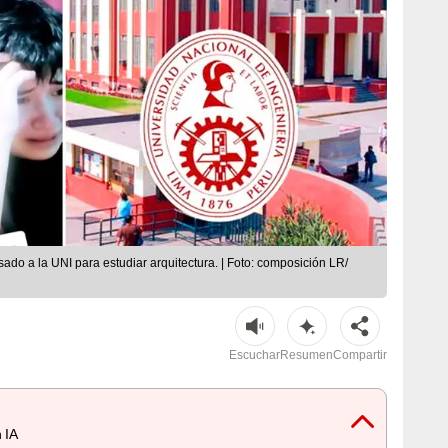
sado a la UNI para estudiar arquitectura. | Foto: composición LR/
Escuchar
Resumen
Compartir
 IA