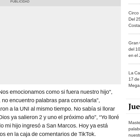
Circo
Del 2
Costa
Gran 
del 10
en el
La Ca
17 de 
Mega 
 “Nos emocionamos como si fuera nuestro hijo",
, no encuentro palabras para consolarla”,
Ju
aron a la UNI al mismo tiempo. No sabía si llorar
ios ya salieron 2 y uno el próximo año”, “Yo lloré
Maste
o mi hijo ingresó a San Marcos. Hoy ya está
palab
os en la caja de comentarios de TikTok.
nuest