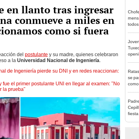
 en llanto tras ingresar
Chofe
cena conmueve a miles en
mensa
todos 
cionamos como si fuera
"Solo
Joven
Tuxed
openi
reacción del
postulante
y su madre, quienes celebraron
eso a la
Universidad Nacional de Ingeniería
.
estil
nal de Ingeniería pierde su DNI y en redes reaccionan:
Ratas
se pa
 fue el primer postulante UNI en llegar al examen: "No
como 
r la prueba"
Padre
Cepill
fiesta
infanc