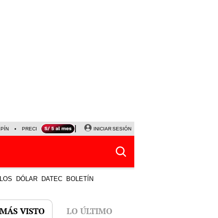
LPÍN
PRECIO DEL DÓLAR
CORTE DE LUZ
INICIAR SESIÓN
VIERNES 7 DE AGOSTO
ALBER
LOS
DÓLAR
DATEC
BOLETÍN
 MÁS VISTO
LO ÚLTIMO