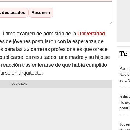
s destacados
Resumen
el último examen de admisión de la
Universidad
les de jóvenes postularon con la esperanza de
s para las 33 carreras profesionales que ofrece
Te 
publicarse los resultados, una madre y su hijo se
 reacción tras enterarse de que había cumplido
Postu
irse en arquitecto.
Nacio
su DN
"El ot
Salió 
Huayc
postul
exame
oport
Joven
la UN