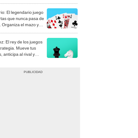
rio: El legendario juego
rtas que nunca pasa de
 Organiza el mazo y
stra tu habilidad.
z: El rey de los juegos
trategia. Mueve tus
, anticipa al rival y
gue el jaque mate.