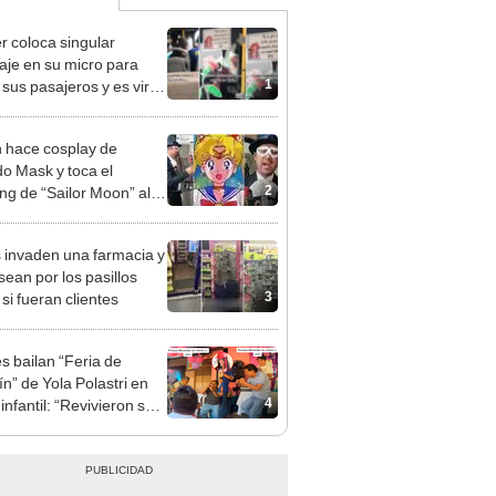
r coloca singular
je en su micro para
1
sus pasajeros y es viral:
 en Perú"
 hace cosplay de
o Mask y toca el
2
ng de “Sailor Moon” al
o mexicano
 invaden una farmacia y
sean por los pasillos
3
si fueran clientes
s bailan “Feria de
ín” de Yola Polastri en
4
 infantil: “Revivieron su
ia”