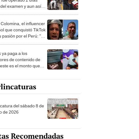
 del examen y aun así
ó: "Vine a cumplir mis
s"
 Colomina, el influencer
ol que conquistó TikTok
 pasión por el Perú: "Mi
nació por la
onomía"
k ya paga a los
ores de contenido de
 este es el monto que
s llegar a cobrar por
 vistas
lincaturas
ncatura del sábado 8 de
o de 2026
tas Recomendadas