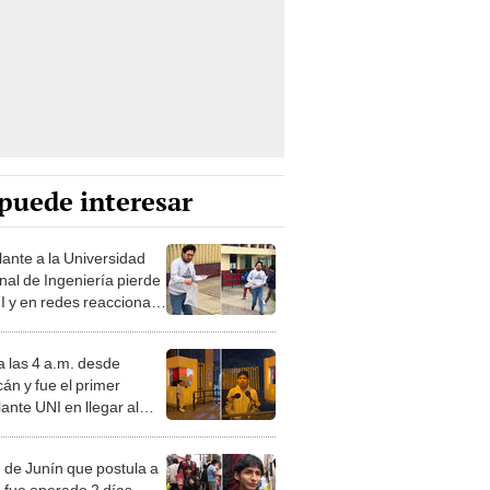
puede interesar
lante a la Universidad
nal de Ingeniería pierde
I y en redes reaccionan:
ro año será"
a las 4 a.m. desde
án y fue el primer
ante UNI en llegar al
n: "No quería perder la
unidad de dar la prueba"
 de Junín que postula a
I fue operado 2 días