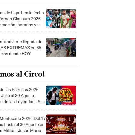
os de Liga 1 en la fecha
 Torneo Clausura 2026:
amación, horarios y
 ver
hi advierte llegada de
IAS EXTREMAS en 65
ncias desde HOY
mos al Circo!
de las Estrellas 2026:
 Julio al 30 Agosto.
e de las Leyendas - San
l
 Montecarlo 2026: Del 17
io hasta el 30 Agosto en
o Militar - Jesús María