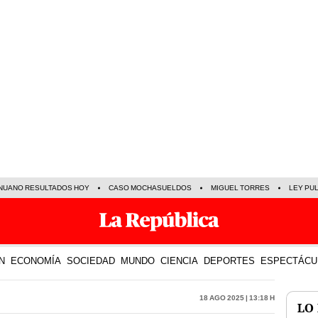
NUANO RESULTADOS HOY
CASO MOCHASUELDOS
MIGUEL TORRES
LEY PU
N
ECONOMÍA
SOCIEDAD
MUNDO
CIENCIA
DEPORTES
ESPECTÁCU
18 Ago 2025 | 13:18 h
LO