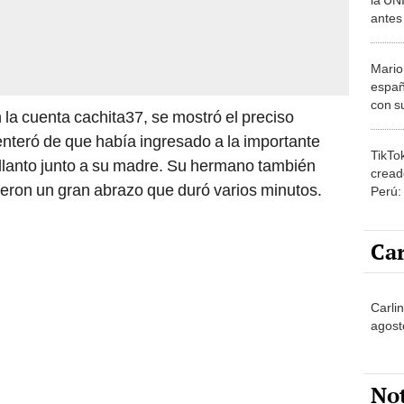
antes
asisti
sueño
Mario
españ
con su
la cuenta cachita37, se mostró el preciso
amor 
 enteró de que había ingresado a la importante
gastr
TikTo
n llanto junto a su madre. Su hermano también
cread
dieron un gran abrazo que duró varios minutos.
Perú:
puede
1.000
Car
Carli
agost
No