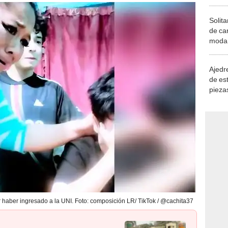
Solita
de ca
moda.
demue
Ajedre
de es
piezas
consi
haber ingresado a la UNI. Foto: composición LR/ TikTok / @cachita37