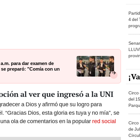
Partid
4 del
progr
dónde
Senam
LLUV
provi
 a.m. para dar examen de
 se preparó: "Comía con un
¡Va
oción al ver que ingresó a la UNI
Circo 
del 15
radecer a Dios y afirmó que su logro para
Parqu
Migue
l. “Gracias Dios, esta gloria es tuya y no mía”, se
ó una ola de comentarios en la popular
red social
Circo
de Jul
Círcul