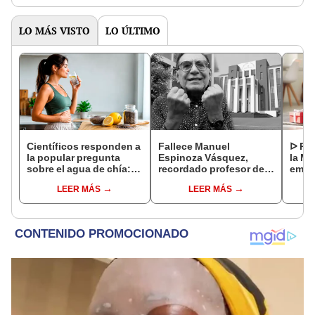
LO MÁS VISTO
LO ÚLTIMO
Científicos responden a
Fallece Manuel
ᐅ Poe
la popular pregunta
Espinoza Vásquez,
la Ma
sobre el agua de chía:
recordado profesor de
emot
¿realmente ayuda a
la UNI que se hizo viral
dedi
LEER MÁS
LEER MÁS
bajar de peso o es solo
por su icónica forma de
un mito viral?
enseñar