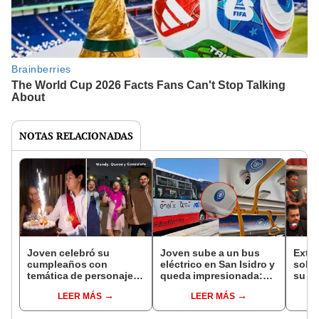
NOTAS RELACIONADAS
Joven celebró su
Joven sube a un bus
Extr
cumpleaños con
eléctrico en San Isidro y
sobre
temática de personajes
queda impresionada:
su pa
‘icónicos’ del Perú: “La
"Experiencia de primer
sorp
LEER MÁS
LEER MÁS
piñata, lo mejor”
mundo"
sopo