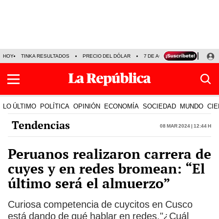
HOY
TINKA RESULTADOS
PRECIO DEL DÓLAR
7 DE AGOSTO
OLLANTA H
LO ÚLTIMO
POLÍTICA
OPINIÓN
ECONOMÍA
SOCIEDAD
MUNDO
CIE
Tendencias
08 Mar 2024 | 12:44 h
Peruanos realizaron carrera de
cuyes y en redes bromean: “El
último será el almuerzo”
Curiosa competencia de cuycitos en Cusco
está dando de qué hablar en redes."¿Cuál