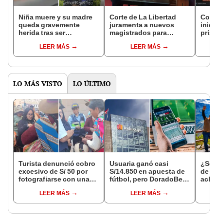
Niña muere y su madre
Corte de La Libertad
Corte
queda gravemente
juramenta a nuevos
inici
herida tras ser
magistrados para
prisi
atropelladas en Trujillo:
órganos
cont
LEER MÁS
LEER MÁS
chofer se dio a la fuga
jurisdiccionales de
miem
Trujillo
Miser
LO MÁS VISTO
LO ÚLTIMO
Turista denunció cobro
Usuaria ganó casi
¿Se t
excesivo de S/ 50 por
S/14.850 en apuesta de
de a
fotografiarse con una
fútbol, pero DoradoBet
aclar
alpaca en Cusco y
se negó a pagar:
largo
LEER MÁS
LEER MÁS
Serenazgo recuperó el
Indecopi multó a la
del 6
dinero
empresa con más de S/
19.000