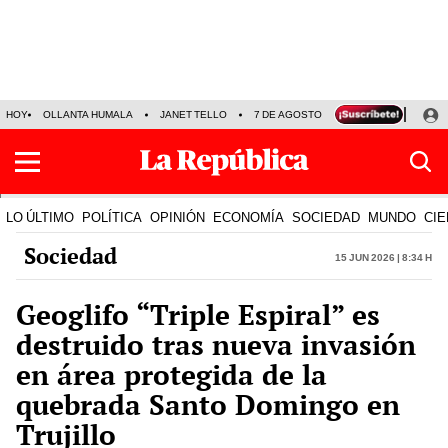
HOY
OLLANTA HUMALA
JANET TELLO
7 DE AGOSTO
TINKA RESULTADOS
LO ÚLTIMO
POLÍTICA
OPINIÓN
ECONOMÍA
SOCIEDAD
MUNDO
CIE
Sociedad
15 Jun 2026 | 8:34 h
Geoglifo “Triple Espiral” es
destruido tras nueva invasión
en área protegida de la
quebrada Santo Domingo en
Trujillo