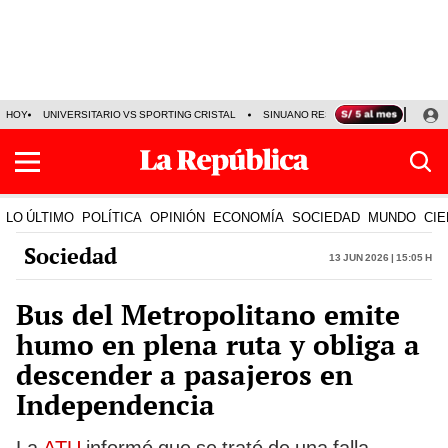
HOY
UNIVERSITARIO VS SPORTING CRISTAL
SINUANO RESULTADOS HOY
CA
LO ÚLTIMO
POLÍTICA
OPINIÓN
ECONOMÍA
SOCIEDAD
MUNDO
CIE
Sociedad
13 Jun 2026 | 15:05 h
Bus del Metropolitano emite
humo en plena ruta y obliga a
descender a pasajeros en
Independencia