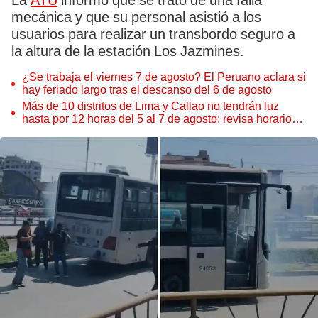
La
ATU
informó que se trató de una falla
mecánica y que su personal asistió a los
usuarios para realizar un transbordo seguro a
la altura de la estación Los Jazmines.
¿Se trabaja el viernes 7 de agosto? El Peruano aclara si
hay feriado largo tras el descanso del 6 de agosto
Más de 10 distritos de Lima y Callao no tendrán luz
hasta por 12 horas del 5 al 7 de agosto: revisa horarios y
zonas afectadas