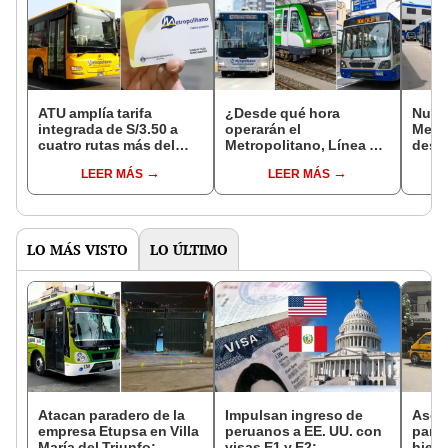
ATU amplía tarifa
¿Desde qué hora
Nueva
integrada de S/3.50 a
operarán el
Metr
cuatro rutas más del
Metropolitano, Línea 1 y
despu
alimentador del
corredores durante la
acuer
LEER MÁS
LEER MÁS
Metropolitano en Lima
segunda vuelta
conc
Norte
electoral?
aden
LO MÁS VISTO
LO ÚLTIMO
Atacan paradero de la
Impulsan ingreso de
Ases
empresa Etupsa en Villa
peruanos a EE. UU. con
para 
María del Triunfo:
visas E1 y E2:
hiere