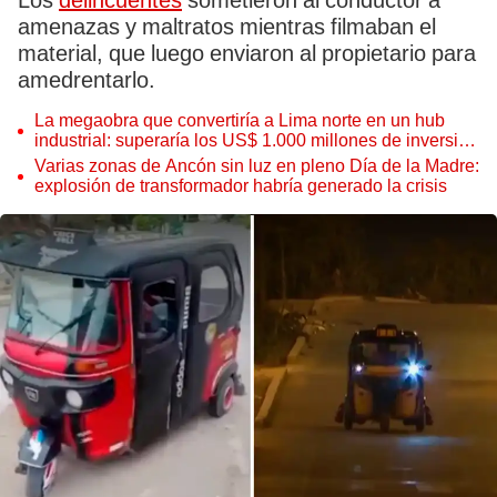
Los
delincuentes
sometieron al conductor a
amenazas y maltratos mientras filmaban el
material, que luego enviaron al propietario para
amedrentarlo.
La megaobra que convertiría a Lima norte en un hub
industrial: superaría los US$ 1.000 millones de inversión
en 700 hectáreas
Varias zonas de Ancón sin luz en pleno Día de la Madre:
explosión de transformador habría generado la crisis