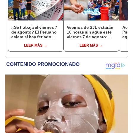
¿Se trabaja el viernes 7
Vecinos de SJL estarán
Acusa
de agosto? El Peruano
10 horas sin agua este
Psico
aclara si hay feriado
viernes 7 de agosto:
agres
largo tras el descanso
revisa las zonas
con 
LEER MÁS
LEER MÁS
del 6 de agosto
afectadas, según
cámar
Sedapal
hech