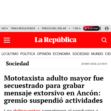
HOY
TINKA RESULTADOS
PRECIO DEL DÓLAR
7 DE AGOSTO
OLLANTA H
LO ÚLTIMO
POLÍTICA
OPINIÓN
ECONOMÍA
SOCIEDAD
MUNDO
CIE
Sociedad
28 May 2026 | 12:59 h
Mototaxista adulto mayor fue
secuestrado para grabar
mensaje extorsivo en Ancón:
gremio suspendió actividades