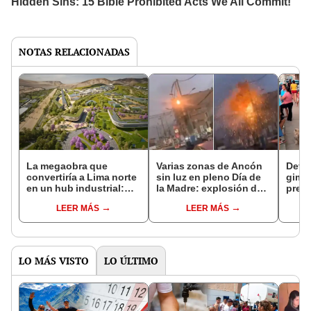
NOTAS RELACIONADAS
La megaobra que
Varias zonas de Ancón
Deto
convertiría a Lima norte
sin luz en pleno Día de
gimn
en un hub industrial:
la Madre: explosión de
pres
superaría los US$ 1.000
transformador habría
extor
LEER MÁS
LEER MÁS
millones de inversión en
generado la crisis
usar
700 hectáreas
Ancó
LO MÁS VISTO
LO ÚLTIMO