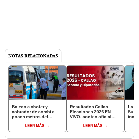
NOTAS RELACIONADAS
Balean a chofer y
Resultados Callao
La ca
cobrador de combi a
Elecciones 2026 EN
Sulma
pocos metros del
VIVO: conteo oficial
ince
hospital Barton en el
ONPE para senador y
dest
LEER MÁS
LEER MÁS
Callao: sicario es un
diputados
crimi
menor de edad