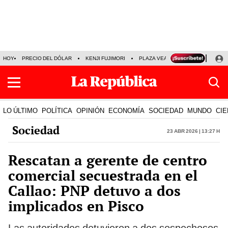
HOY
PRECIO DEL DÓLAR
KENJI FUJIMORI
PLAZA VEA
FERIADOS
KE
LO ÚLTIMO
POLÍTICA
OPINIÓN
ECONOMÍA
SOCIEDAD
MUNDO
CIE
Sociedad
23 Abr 2026 | 13:27 h
Rescatan a gerente de centro
comercial secuestrada en el
Callao: PNP detuvo a dos
implicados en Pisco