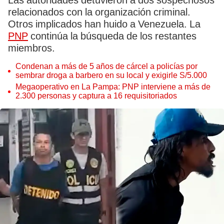
Las autoridades detuvieron a dos sospechosos
relacionados con la organización criminal.
Otros implicados han huido a Venezuela. La
PNP
continúa la búsqueda de los restantes
miembros.
Condenan a más de 5 años de cárcel a policías por
sembrar droga a barbero en su local y exigirle S/5.000
Megaoperativo en La Pampa: PNP interviene a más de
2.300 personas y captura a 16 requisitoriados