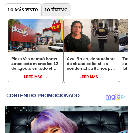
LO MÁS VISTO
LO ÚLTIMO
Plaza Vea cerrará horas
Azul Rojas, denunciante
Trag
antes este miércoles 12
de abuso policial, es
sube 
de agosto en todo el
condenada a 8 años por
falle
Perú: tiendas atenderán
organización criminal
entre
LEER MÁS
LEER MÁS
hasta las 7 p.m.
en Trujillo
Espi