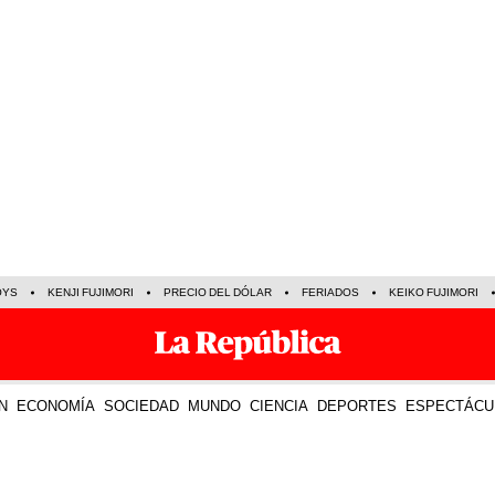
OYS
KENJI FUJIMORI
PRECIO DEL DÓLAR
FERIADOS
KEIKO FUJIMORI
N
ECONOMÍA
SOCIEDAD
MUNDO
CIENCIA
DEPORTES
ESPECTÁCU