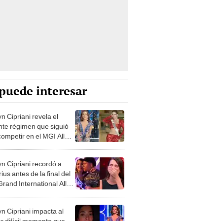
puede interesar
n Cipriani revela el
nte régimen que siguió
competir en el MGI All
 “Comía una vez al día”
n Cipriani recordó a
us antes de la final del
rand International All
 2026 y conmueve:
a nadie me ha amado"
n Cipriani impacta al
ar difícil momento que