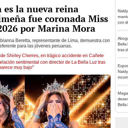
 es la nueva reina
Naldy
limeña fue coronada Miss
mantu
con d
2026 por Marina Mora
tras 
tocam
Aboga
bajo”
abianna Beretta, representante de Lima, demuestra con
Bella
referente para las jóvenes peruanas.
tras d
de Shirley Cherres, en trágico accidente en Cañete
compr
vivo
lación sentimental con director de La Bella Luz tras
Expon
parece muy bajo”
Naldy
incom
La Bel
mano 
Maga
desen
Bella
donde
Salda
Sánc