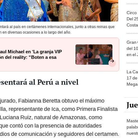
Circo
Del 2
Costa
ará al país en certámenes internacionales, junto a otras reinas que
 en diversas ocasiones a lo largo del año.
Gran 
del 10
ul Michael en ‘La granja VIP
en el
n del reality: “Boten a esa
La Ca
17 de 
sentará al Perú a nivel
Mega 
 jurado, Fabianna Beretta obtuvo el máximo
Ju
lla, representante de Ica, como Primera Finalista
 Luciana Ruiz, natural de Amazonas, como
Maste
que contó con la presencia de autoridades
palab
nuest
edios de comunicación y seguidores del certamen.