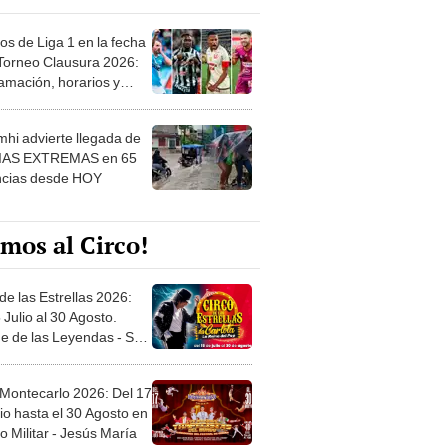
os de Liga 1 en la fecha
 Torneo Clausura 2026:
amación, horarios y
 ver
hi advierte llegada de
IAS EXTREMAS en 65
ncias desde HOY
mos al Circo!
de las Estrellas 2026:
 Julio al 30 Agosto.
e de las Leyendas - San
l
 Montecarlo 2026: Del 17
io hasta el 30 Agosto en
o Militar - Jesús María