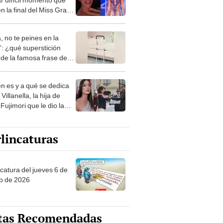
en la final del Miss Grand
ational All Stars 2026:
ido completamente roto"
, no te peines en la
: ¿qué superstición
de la famosa frase de
nanitos Verdes?
n es y a qué se dedica
Villanella, la hija de
Fujimori que le dio la
 a nivel nacional?
lincaturas
ncatura del jueves 6 de
o de 2026
tas Recomendadas