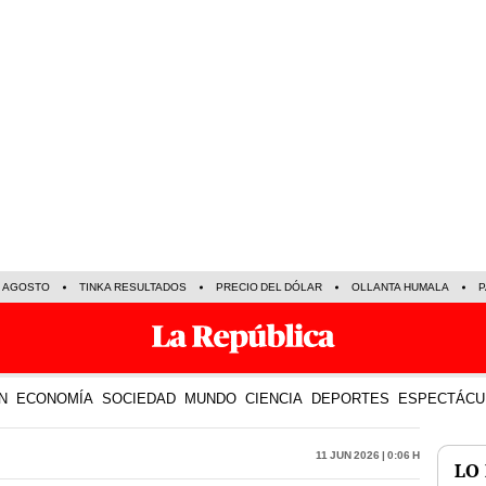
E AGOSTO
TINKA RESULTADOS
PRECIO DEL DÓLAR
OLLANTA HUMALA
P
N
ECONOMÍA
SOCIEDAD
MUNDO
CIENCIA
DEPORTES
ESPECTÁCU
11 Jun 2026 | 0:06 h
LO