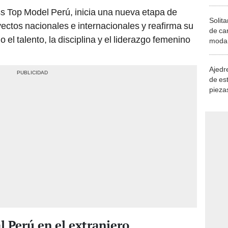
s Top Model Perú, inicia una nueva etapa de
Solita
ectos nacionales e internacionales y reafirma su
de ca
l talento, la disciplina y el liderazgo femenino
moda.
demue
Ajedre
de es
piezas
consi
l Perú en el extranjero