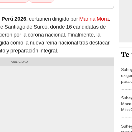
 Perú 2026
, certamen dirigido por
Marina Mora
,
 de Santiago de Surco, donde 16 candidatas de
tieron por la corona nacional. Finalmente, la
ida como la nueva reina nacional tras destacar
to y preparación integral.
Te 
Suhey
exige
para 
Star:
Suhey
Macari
Miss G
Stars
"Nunc
Suhey
revel