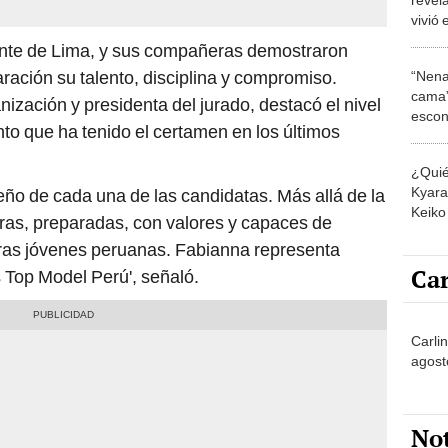
vivió 
Intern
tante de Lima, y sus compañeras demostraron
"Vest
ación su talento, disciplina y compromiso.
“Nena
cama”
anización y presidenta del jurado, destacó el nivel
escon
ento que ha tenido el certamen en los últimos
los E
¿Quié
Kyara 
ño de cada una de las candidatas. Más allá de la
Keiko 
as, preparadas, con valores y capaces de
contra
tras jóvenes peruanas. Fabianna representa
Car
s Top Model Perú', señaló.
Carli
agost
No