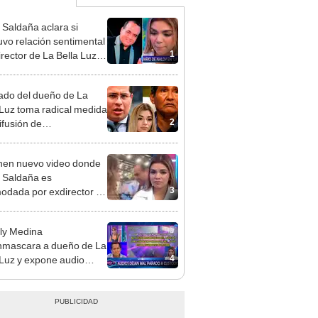
 Saldaña aclara si
vo relación sentimental
1
irector de La Bella Luz
denunciarlo por
ientos: “Me parece muy
do del dueño de La
 Luz toma radical medida
2
ifusión de
ometedores audios en
en nuevo video donde
 Saldaña es
3
odada por exdirector de
la Luz: la agarra de la
sin su consentimiento
ly Medina
mascara a dueño de La
4
 Luz y expone audio
 le reclama a Naldy
ña por videos con César
hez