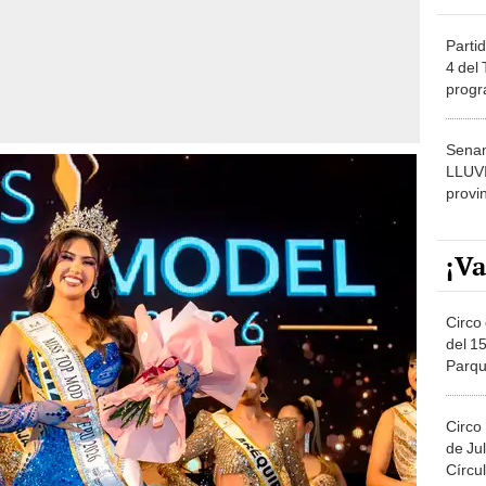
Partid
4 del
progr
dónde
Senam
LLUV
provi
¡Va
Circo 
del 15
Parqu
Migue
Circo
de Jul
Círcul