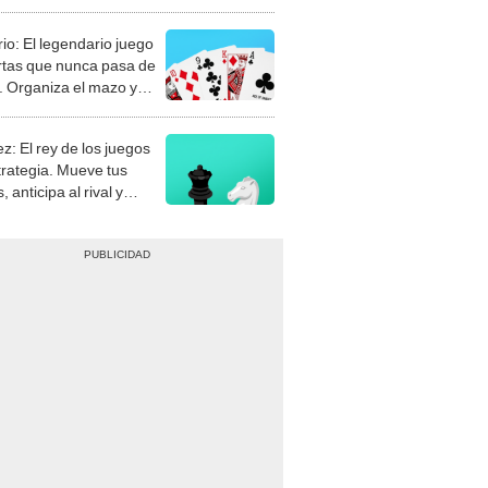
rio: El legendario juego
rtas que nunca pasa de
 Organiza el mazo y
stra tu habilidad.
z: El rey de los juegos
trategia. Mueve tus
, anticipa al rival y
gue el jaque mate.