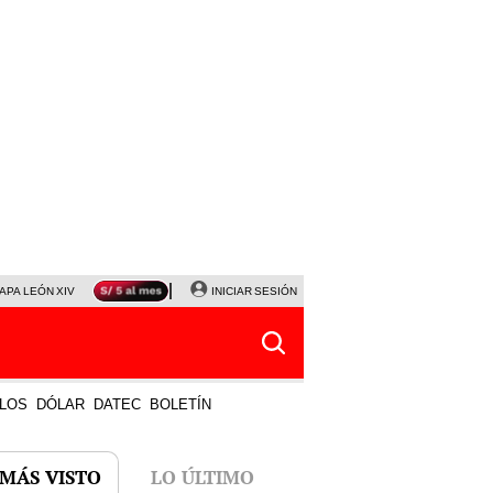
APA LEÓN XIV
NALDY SALDAÑA
INICIAR SESIÓN
LA BELLA LUZ
MAGALY MEDINA
HORÓS
LOS
DÓLAR
DATEC
BOLETÍN
 MÁS VISTO
LO ÚLTIMO