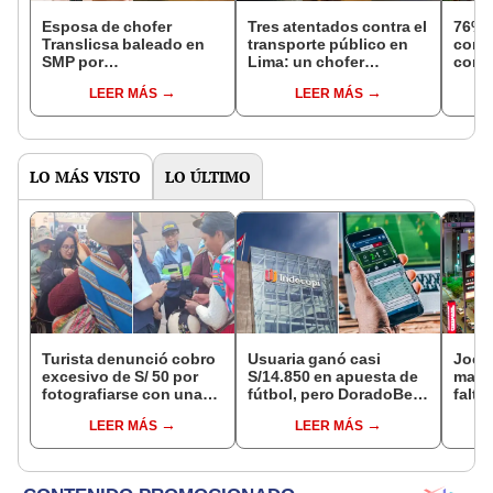
Esposa de chofer
Tres atentados contra el
76% 
Translicsa baleado en
transporte público en
consi
SMP por
Lima: un chofer
como 
extorsionadores pide
asesinado y varios
preo
LEER MÁS
LEER MÁS
ayuda para costear
heridos en una sola
operación: "Está en
noche
UCI"
LO MÁS VISTO
LO ÚLTIMO
Turista denunció cobro
Usuaria ganó casi
Jocke
excesivo de S/ 50 por
S/14.850 en apuesta de
manti
fotografiarse con una
fútbol, pero DoradoBet
falta
alpaca en Cusco y
se negó a pagar:
¿desd
LEER MÁS
LEER MÁS
Serenazgo recuperó el
Indecopi multó a la
el ce
dinero
empresa con más de S/
19.000