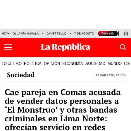
HOY
OLLANTA HUMALA
JANET TELLO
7 DE AGOSTO
TINKA RESULTADOS
LO ÚLTIMO
POLÍTICA
OPINIÓN
ECONOMÍA
SOCIEDAD
MUNDO
CIE
Sociedad
25 Mar 2026 | 17:13 h
Cae pareja en Comas acusada
de vender datos personales a
‘El Monstruo’ y otras bandas
criminales en Lima Norte:
ofrecían servicio en redes