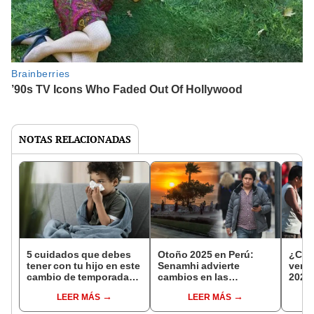
NOTAS RELACIONADAS
5 cuidados que debes
Otoño 2025 en Perú:
¿Cuá
tener con tu hijo en este
Senamhi advierte
veran
cambio de temporada
cambios en las
2025
verano-otoño
temperaturas y
debes
LEER MÁS
LEER MÁS
condiciones climáticas
de la