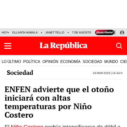
HOY
OLLANTA HUMALA
JANET TELLO
7 DE AGOSTO
TINKA RESULTADOS
LO ÚLTIMO
POLÍTICA
OPINIÓN
ECONOMÍA
SOCIEDAD
MUNDO
CIE
Sociedad
18 Mar 2026 | 16:44 h
ENFEN advierte que el otoño
iniciará con altas
temperaturas por Niño
Costero