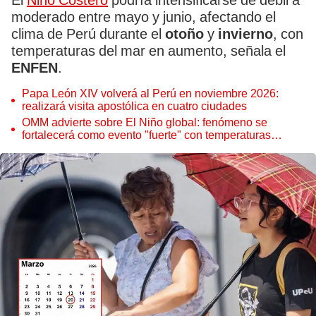
El
Niño Costero
podría intensificarse de débil a
moderado entre mayo y junio, afectando el
clima de Perú durante el
otoño
y
invierno
, con
temperaturas del mar en aumento, señala el
ENFEN
.
Papa León XIV volverá al Perú en noviembre 2026:
realizará visita apostólica en cuatro ciudades
OMM advierte sobre El Niño global: fenómeno se
fortalecerá como evento "fuerte" con temperaturas
récord este 2026