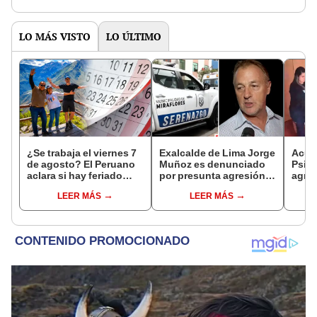
LO MÁS VISTO
LO ÚLTIMO
¿Se trabaja el viernes 7
Exalcalde de Lima Jorge
Acusa
de agosto? El Peruano
Muñoz es denunciado
Psico
aclara si hay feriado
por presunta agresión
agres
largo tras el descanso
contra serena gestante
con 
LEER MÁS
LEER MÁS
del 6 de agosto
de Miraflores
cámar
hech