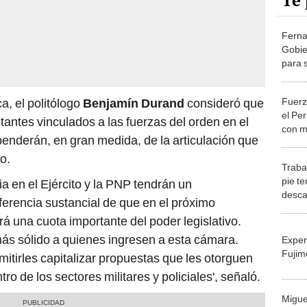
Te 
Ferna
Gobie
para 
del C
Fuerz
, el politólogo
Benjamín Durand
consideró que
el Pe
ntantes vinculados a las fuerzas del orden en el
con m
enderán, en gran medida, de la articulación que
elect
o.
Traba
pie t
ia en el Ejército y la PNP tendrán un
desca
ferencia sustancial de que en el próximo
aprue
 una cuota importante del poder legislativo.
cuente
 más sólido a quienes ingresen a esta cámara.
Exper
Fujim
itirles capitalizar propuestas que les otorguen
o de los sectores militares y policiales', señaló.
Migue