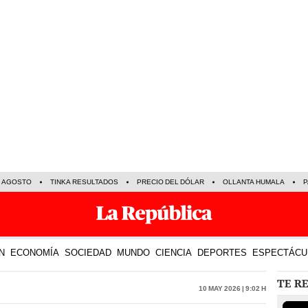
E AGOSTO
TINKA RESULTADOS
PRECIO DEL DÓLAR
OLLANTA HUMALA
P
N
ECONOMÍA
SOCIEDAD
MUNDO
CIENCIA
DEPORTES
ESPECTÁCU
TE R
10 May 2026 | 9:02 h