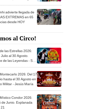
 ver
hi advierte llegada de
IAS EXTREMAS en 65
ncias desde HOY
mos al Circo!
de las Estrellas 2026:
 Julio al 30 Agosto.
e de las Leyendas - San
l
 Montecarlo 2026: Del 17
io hasta el 30 Agosto en
o Militar - Jesús María
 Místico Condor 2026:
5 de Junio. Explanada
 21