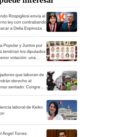
puede interesar
ndo Rospigliosi envía al
rno ley con contrabando
sacar a Delia Espinoza
olegio de Abogados
a Popular y Juntos por
rú tendrían los diputados
enor votación: una
a solo obtuvo 890 votos
jadores que laboran de
endrán derecho al
nso sentado: Congreso
ba dictamen para que
n con sillas
iencia laboral de Keiko
ori
l Ángel Torres: