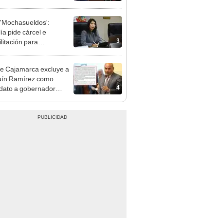
cción encubierta
'Mochasueldos':
ía pide cárcel e
3
litación para
gresista fujimorista
 Cordero Jon Tay
e Cajamarca excluye a
uín Ramírez como
4
dato a gobernador
nal por ocultar sentencia