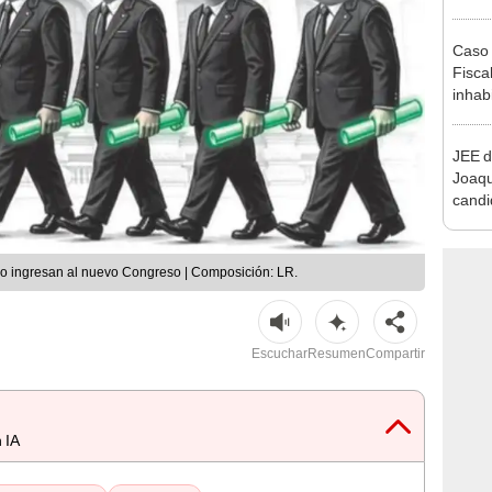
reele
Caso 
Fiscal
inhabi
excon
María
JEE d
Joaq
candi
regio
o ingresan al nuevo Congreso | Composición: LR.
Escuchar
Resumen
Compartir
 IA