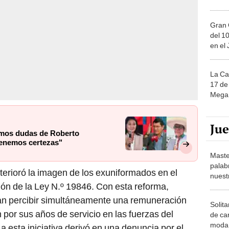
Gran 
del 10
en el
La Ca
17 de 
Mega 
Ju
mos dudas de Roberto
tenemos certezas"
Maste
palab
erioró la imagen de los exuniformados en el
nuest
ión de la Ley N.º 19846. Con esta reforma,
odían percibir simultáneamente una remuneración
Solita
por sus años de servicio en las fuerzas del
de ca
moda.
a esta iniciativa derivó en una denuncia por el