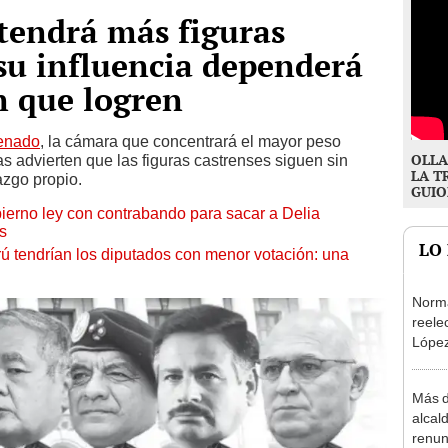
tendrá más figuras
 su influencia dependerá
n que logren
enado
, la cámara que concentrará el mayor peso
OLLA
as advierten que las figuras castrenses siguen sin
LA T
azgo propio.
GUIO
ierno ley con contrabando para sacar a Delia
s
LO
rú tendrían los diputados con menor votación: una
Norma
reele
López
que s
Más d
alcal
renun