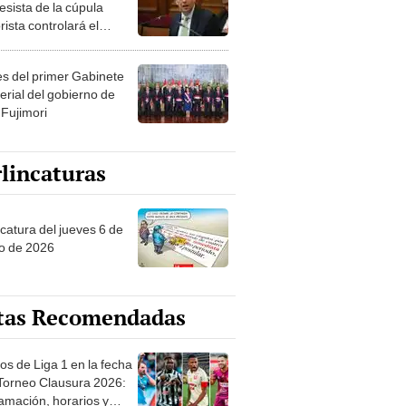
esista de la cúpula
rista controlará el
r año del Senado
les del primer Gabinete
erial del gobierno de
 Fujimori
lincaturas
ncatura del jueves 6 de
o de 2026
tas Recomendadas
os de Liga 1 en la fecha
 Torneo Clausura 2026:
amación, horarios y