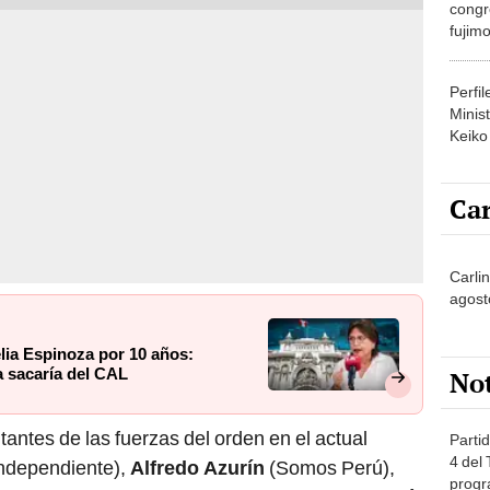
congr
fujimo
prime
Perfi
Minist
Keiko
Car
Carli
agost
lia Espinoza por 10 años:
a sacaría del CAL
No
antes de las fuerzas del orden en el actual
Partid
4 del
ndependiente),
Alfredo Azurín
(Somos Perú),
progr