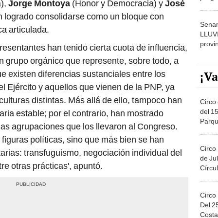
),
Jorge Montoya
(Honor y Democracia) y
José
dónde
 logrado consolidarse como un bloque con
Senam
a articulada.
LLUV
provi
resentantes han tenido cierta cuota de influencia,
n grupo orgánico que represente, sobre todo, a
¡Va
ue existen diferencias sustanciales entre los
el Ejército y aquellos que vienen de la PNP, ya
ulturas distintas. Más allá de ello, tampoco han
Circo 
del 15
aria estable; por el contrario, han mostrado
Parqu
n las agrupaciones que los llevaron al Congreso.
Migue
figuras políticas, sino que más bien se han
Circo
arias: transfuguismo, negociación individual del
de Jul
tre otras prácticas', apuntó.
Círcul
Circo
Del 2
Costa