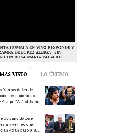
NTA HUMALA EN VIVO RESPONDE Y
RAMPA DE LÓPEZ ALIAGA | SIN
N CON ROSA MARÍA PALACIOS
 MÁS VISTO
LO ÚLTIMO
 Yarrow defiende
cción encubierta de
1
 Aliaga: "Allá el Jurado
e deja sacar la vuelta"
e 50 candidatos a
des a nivel nacional
2
cian y dan paso a la