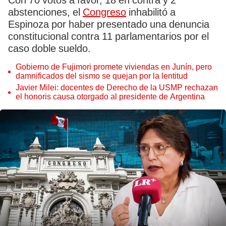
Con 70 votos a favor, 18 en contra y 2
abstenciones, el
Congreso
inhabilitó a
Espinoza por haber presentado una denuncia
constitucional contra 11 parlamentarios por el
caso doble sueldo.
Gobierno de Fujimori promete viviendas en Junín, pero
damnificados del sismo se quejan por la lentitud
Javier Milei: docentes de Derecho de la USMP rechazan
el honoris causa otorgado al presidente de Argentina