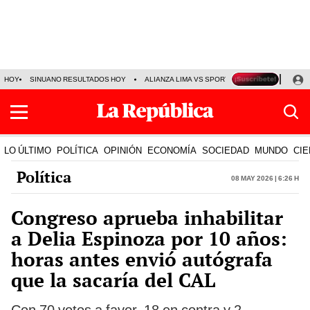
HOY
SINUANO RESULTADOS HOY
ALIANZA LIMA VS SPORT BOYS
JORGE MES
LO ÚLTIMO
POLÍTICA
OPINIÓN
ECONOMÍA
SOCIEDAD
MUNDO
CIE
Política
08 May 2026 | 6:26 h
Congreso aprueba inhabilitar
a Delia Espinoza por 10 años:
horas antes envió autógrafa
que la sacaría del CAL