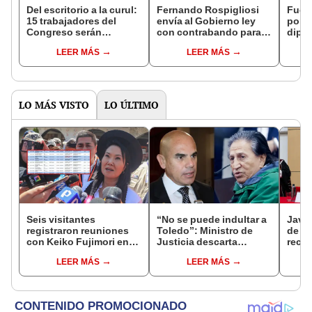
Del escritorio a la curul:
Fernando Rospigliosi
Fuerz
15 trabajadores del
envía al Gobierno ley
por e
Congreso serán
con contrabando para
dipu
senadores y diputados
sacar a Delia Espinoza
votac
LEER MÁS
LEER MÁS
de Fuerza Popular
del Colegio de
solo 
Abogados
LO MÁS VISTO
LO ÚLTIMO
Seis visitantes
“No se puede indultar a
Javie
registraron reuniones
Toledo”: Ministro de
de D
con Keiko Fujimori en
Justicia descarta
recha
las mismas horas que la
beneficio para el
causa
LEER MÁS
LEER MÁS
presidenta se
exmandatario
presi
encontraba en Junín