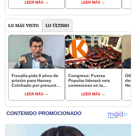
LEER MÁS
LEER MÁS
contratos millonarios en
indicó la excandidata al
y reg
Ucayali
Senado, Cecilia García
LO MÁS VISTO
LO ÚLTIMO
Fiscalía pide 9 años de
Congreso: Fuerza
Ollan
prisión para Harvey
Popular liderará seis
destr
Colchado por presunta
comisiones en la
Hered
negociación
Cámara de Diputados
el 20
LEER MÁS
LEER MÁS
incompatible y falsedad
ideológica