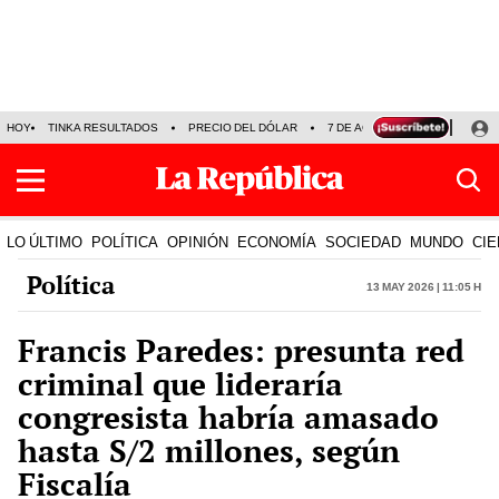
HOY
TINKA RESULTADOS
PRECIO DEL DÓLAR
7 DE AGOSTO
OLLANTA H
LO ÚLTIMO
POLÍTICA
OPINIÓN
ECONOMÍA
SOCIEDAD
MUNDO
CIE
Política
13 May 2026 | 11:05 h
Francis Paredes: presunta red
criminal que lideraría
congresista habría amasado
hasta S/2 millones, según
Fiscalía