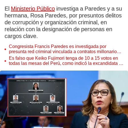
El
Ministerio Público
investiga a Paredes y a su
hermana, Rosa Paredes, por presuntos delitos
de corrupción y organización criminal, en
relación con la designación de personas en
cargos clave.
Congresista Francis Paredes es investigada por
presunta red criminal vinculada a contratos millonarios
en Ucayali
Es falso que Keiko Fujimori tenga de 10 a 15 votos en
todas las mesas del Perú, como indicó la excandidata al
Senado, Cecilia García