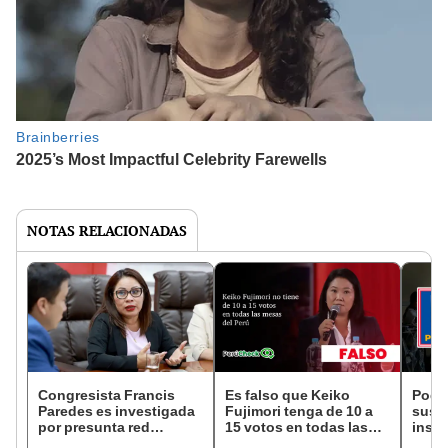
NOTAS RELACIONADAS
Congresista Francis
Es falso que Keiko
Pode
Paredes es investigada
Fujimori tenga de 10 a
suspe
por presunta red
15 votos en todas las
inscr
criminal vinculada a
mesas del Perú, como
elec