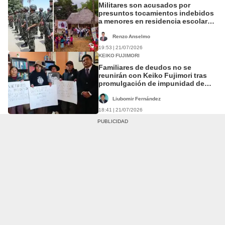
Militares son acusados por
presuntos tocamientos indebidos
a menores en residencia escolar
de Amazonas: MIMP exige
investigación
Renzo Anselmo
19:53 | 21/07/2026
KEIKO FUJIMORI
Familiares de deudos no se
reunirán con Keiko Fujimori tras
promulgación de impunidad de
FF.AA. y PNP
Liubomir Fernández
18:41 | 21/07/2026