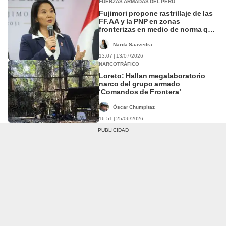
FUERZAS ARMADAS DEL PERÚ
Fujimori propone rastrillaje de las
FF.AA y la PNP en zonas
fronterizas en medio de norma que
blinda a los uniformados
Narda Saavedra
13:07 | 13/07/2026
NARCOTRÁFICO
Loreto: Hallan megalaboratorio
narco del grupo armado
‘Comandos de Frontera’
Óscar Chumpitaz
16:51 | 25/06/2026