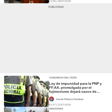
13:59 | 28/07/2026
CONGRESO DEL PERÚ
Ley de impunidad para la PNP y
FF.AA. promulgada por el
fujimorismo dejará casos de
Huacho, Colcabamba y Puno sin
justicia
Josué Chávez Cardoza
13:47 | 22/07/2026
AMAZONAS