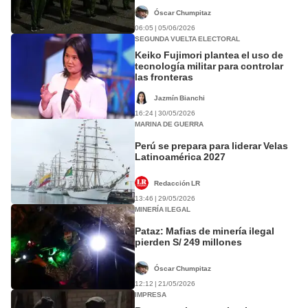
Óscar Chumpitaz
06:05 | 05/06/2026
SEGUNDA VUELTA ELECTORAL
Keiko Fujimori plantea el uso de
tecnología militar para controlar
las fronteras
Jazmín Bianchi
16:24 | 30/05/2026
MARINA DE GUERRA
Perú se prepara para liderar Velas
Latinoamérica 2027
Redacción LR
13:46 | 29/05/2026
MINERÍA ILEGAL
Pataz: Mafias de minería ilegal
pierden S/ 249 millones
Óscar Chumpitaz
12:12 | 21/05/2026
IMPRESA