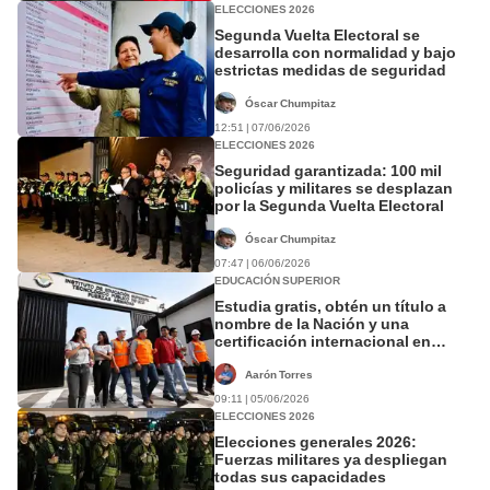
ELECCIONES 2026
Segunda Vuelta Electoral se
desarrolla con normalidad y bajo
estrictas medidas de seguridad
Óscar Chumpitaz
12:51 | 07/06/2026
ELECCIONES 2026
Seguridad garantizada: 100 mil
policías y militares se desplazan
por la Segunda Vuelta Electoral
Óscar Chumpitaz
07:47 | 06/06/2026
EDUCACIÓN SUPERIOR
Estudia gratis, obtén un título a
nombre de la Nación y una
certificación internacional en
Canadá: instituto de las FF.AA.
abre proceso de admisión 2026-II
Aarón Torres
09:11 | 05/06/2026
ELECCIONES 2026
Elecciones generales 2026:
Fuerzas militares ya despliegan
todas sus capacidades