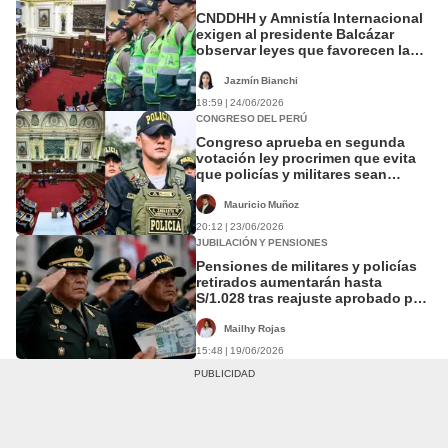
CNDDHH y Amnistía Internacional
exigen al presidente Balcázar
observar leyes que favorecen la
impunidad militar y policial
Jazmín Bianchi
18:59 | 24/06/2026
CONGRESO DEL PERÚ
Congreso aprueba en segunda
votación ley procrimen que evita
que policías y militares sean
procesados por la justicia
ordinaria
Mauricio Muñoz
20:12 | 23/06/2026
JUBILACIÓN Y PENSIONES
Pensiones de militares y policías
retirados aumentarán hasta
S/1.028 tras reajuste aprobado por
el Gobierno: ¿cuánto recibirá cada
grado?
Mailhy Rojas
15:48 | 19/06/2026