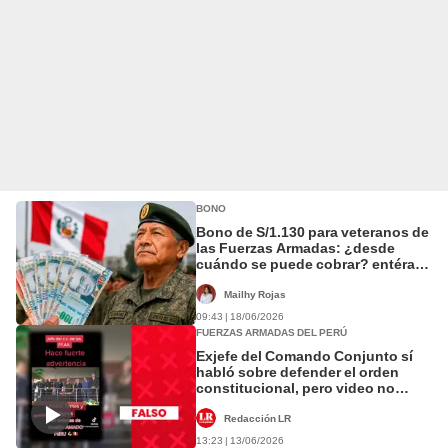
BONO
Bono de S/1.130 para veteranos de
las Fuerzas Armadas: ¿desde
cuándo se puede cobrar? entérate
AQUÍ y revisa el CRONOGRAMA
según edad
Mailhy Rojas
09:43 | 18/06/2026
FUERZAS ARMADAS DEL PERÚ
Exjefe del Comando Conjunto sí
habló sobre defender el orden
constitucional, pero video no
guarda relación con las EG 2026:
fue grabado en 2022
Redacción LR
13:23 | 13/06/2026