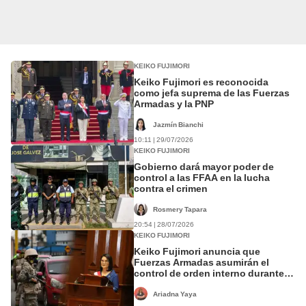
KEIKO FUJIMORI
Keiko Fujimori es reconocida
como jefa suprema de las Fuerzas
Armadas y la PNP
Jazmín Bianchi
10:11 | 29/07/2026
KEIKO FUJIMORI
Gobierno dará mayor poder de
control a las FFAA en la lucha
contra el crimen
Rosmery Tapara
20:54 | 28/07/2026
KEIKO FUJIMORI
Keiko Fujimori anuncia que
Fuerzas Armadas asumirán el
control de orden interno durante
Estados de emergencia
Ariadna Yaya