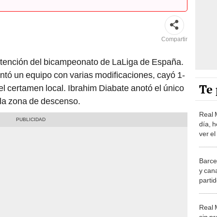
Compartir
btención del bicampeonato de LaLiga de España.
ntó un equipo con varias modificaciones, cayó 1-
Te 
el certamen local. Ibrahim Diabate anotó el único
 la zona de descenso.
Real 
día, 
ver el
de La
Barce
y cana
partid
LaLig
Real 
sin p