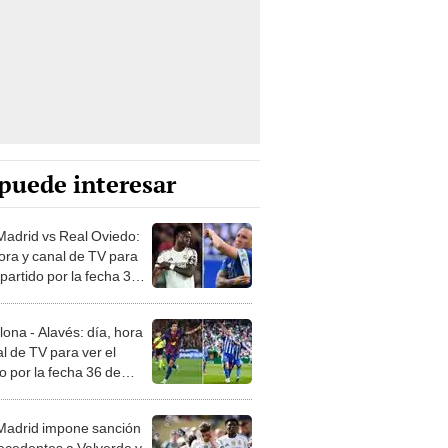
puede interesar
Madrid vs Real Oviedo:
hora y canal de TV para
 partido por la fecha 36
Liga de España
lona - Alavés: día, hora
l de TV para ver el
o por la fecha 36 de
a
Madrid impone sanción
recedentes a Valverde y