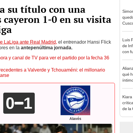
a su título con una
Simon
s cayeron 1-0 en su visita
quedó
Cusco
iga
lo he
Luis 
e LaLiga ante Real Madrid,
el entrenador Hansi Flick
de In
ores en la
antepenúltima jornada.
con f
ora y canal de TV para ver el partido por la fecha 36
en M
Alian
ecedentes a Valverde y Tchouaméni: el millonario
qué h
earse
íntimo
0
1
Kiara
críti
de la
"Somo
Alavés
las c