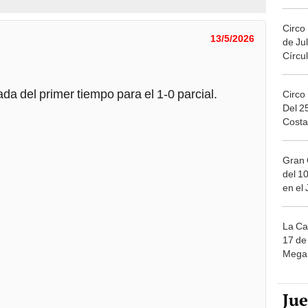
Migue
Circo
13/5/2026
de Jul
Círcul
da del primer tiempo para el 1-0 parcial.
Circo
Del 2
Costa
Gran 
del 10
en el
La Ca
17 de 
Mega 
Ju