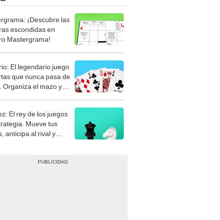
rgrama: ¡Descubre las
ras escondidas en
ro Mastergrama!
rio: El legendario juego
rtas que nunca pasa de
 Organiza el mazo y
stra tu habilidad.
z: El rey de los juegos
trategia. Mueve tus
, anticipa al rival y
gue el jaque mate.