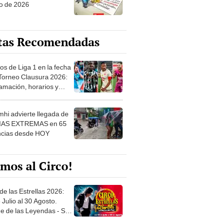
o de 2026
tas Recomendadas
os de Liga 1 en la fecha
 Torneo Clausura 2026:
amación, horarios y
 ver
hi advierte llegada de
IAS EXTREMAS en 65
ncias desde HOY
mos al Circo!
de las Estrellas 2026:
 Julio al 30 Agosto.
e de las Leyendas - San