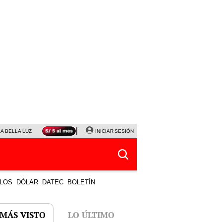
LA BELLA LUZ
MAGALY MEDINA
INICIAR SESIÓN
SINUANO RESULTADOS HOY
JANET TELLO
LOS
DÓLAR
DATEC
BOLETÍN
 MÁS VISTO
LO ÚLTIMO