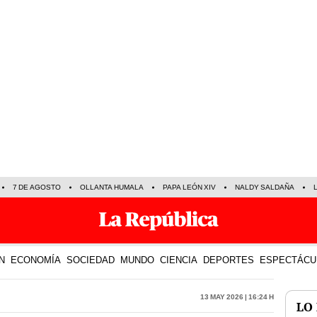
7 DE AGOSTO
OLLANTA HUMALA
PAPA LEÓN XIV
NALDY SALDAÑA
N
ECONOMÍA
SOCIEDAD
MUNDO
CIENCIA
DEPORTES
ESPECTÁCU
13 May 2026 | 16:24 h
LO