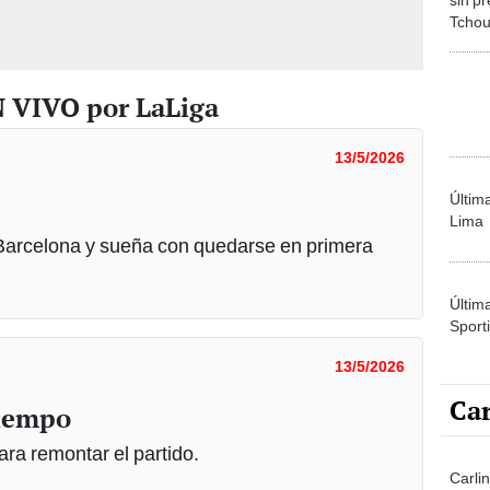
Tchou
monto
pelea
N VIVO por LaLiga
13/5/2026
Últim
Lima
 Barcelona y sueña con quedarse en primera
Últim
Sporti
13/5/2026
Car
tiempo
ra remontar el partido.
Carli