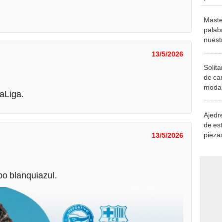
Maste
palab
nuest
13/5/2026
Solita
de ca
moda.
LaLiga.
demue
Ajedre
de es
piezas
13/5/2026
consi
ipo blanquiazul.