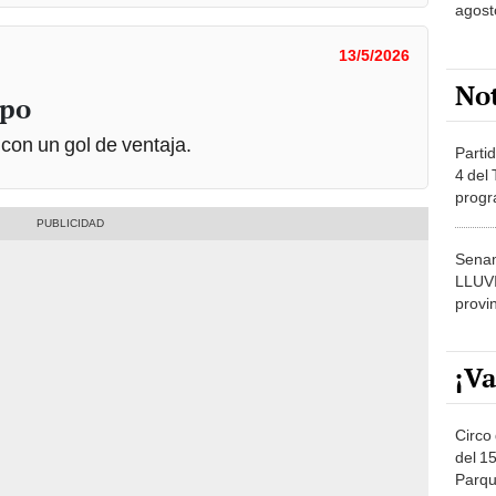
agost
13/5/2026
No
mpo
con un gol de ventaja.
Partid
4 del
progr
dónde
Senam
LLUV
provi
¡Va
Circo 
del 15
Parqu