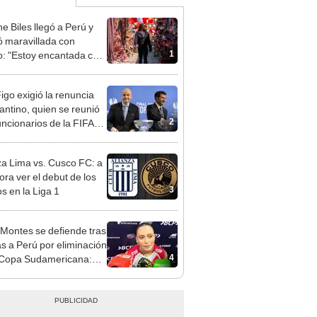
e Biles llegó a Perú y
 maravillada con
1
: "Estoy encantada con
rmoso que es este país"
Figo exigió la renuncia
fantino, quien se reunió
2
uncionarios de la FIFA
arruecos
za Lima vs. Cusco FC: a
ora ver el debut de los
3
s en la Liga 1
 Montes se defiende tras
cas a Perú por eliminación
4
 Copa Sudamericana:
s las que decimos sí a
onvocatorias"