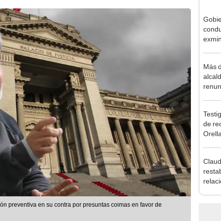
Gobie
condu
exmin
la m
Más d
alcal
renun
reele
Testig
de re
Orell
Claud
resta
relac
Mexic
salvo
ón preventiva en su contra por presuntas coimas en favor de
Cháv