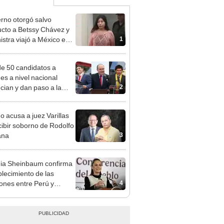
rno otorgó salvo
cto a Betssy Chávez y
1
istra viajó a México en
adrugada
e 50 candidatos a
des a nivel nacional
2
cian y dan paso a la
cción encubierta
o acusa a juez Varillas
cibir soborno de Rodolfo
3
ana
ia Sheinbaum confirma
blecimiento de las
4
iones entre Perú y
o tras otorgarse
conducto para Betsy
ez