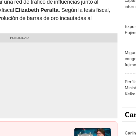
captur
 una red de tráfico de influencias junto al
intern
xfiscal
Elizabeth Peralta
. Según la tesis fiscal,
Eliza
olución de barras de oro incautadas al
Exper
Fujim
Migue
congr
fujimo
prime
Perfi
Minist
Keiko
Car
Carlin