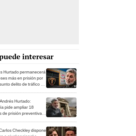
puede interesar
s Hurtado permanecerá
ses más en prisión por
sunto delito de tráfico de
ncias
Andrés Hurtado:
ía pide ampliar 18
 de prisión preventiva
 'Chibolin' por tráfico de
ncias
Carlos Checkley dispone