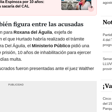
lia Espinoza por 10 años:
agost
a sacaría del CAL
No
ién figura entre las acusadas
ión para
Roxana del Águila
, exjefa de
Partid
 el que Hurtado habría realizado el trámite
4 del
progr
ara Del Águila, el
Ministerio Público
pidió una
dónde
prisión, 10 años de inhabilitación para ejercer
 días multa.
Senam
LLUV
ucrados fueron presentadas ante el juez Walther
provi
¡Va
Circo 
del 15
Parqu