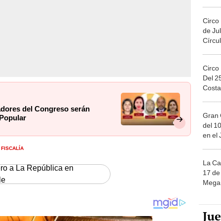
Migue
Circo
de Jul
Círcul
Circo
Del 2
Costa
ajadores del Congreso serán
Gran 
 Popular
del 10
en el
FISCALÍA
La Ca
ero a La República en
17 de 
le
Mega 
Ju