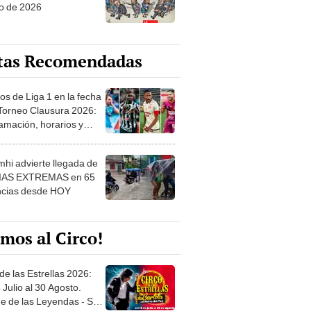
o de 2026
tas Recomendadas
os de Liga 1 en la fecha
 Torneo Clausura 2026:
amación, horarios y
 ver
hi advierte llegada de
IAS EXTREMAS en 65
ncias desde HOY
mos al Circo!
de las Estrellas 2026:
 Julio al 30 Agosto.
e de las Leyendas - San