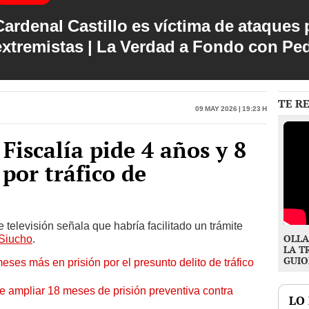
Cardenal Castillo es víctima de ataques 
extremistas | La Verdad a Fondo con Pe
TE R
09 May 2026 | 19:23 h
Fiscalía pide 4 años y 8
por tráfico de
 televisión señala que habría facilitado un trámite
OLLA
Siucho
.
LA T
GUIO
es más en prisión por el presunto delito de tráfico
e ampliar 18 meses de prisión preventiva contra
LO