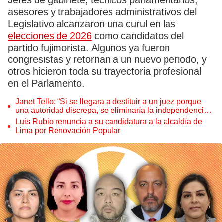
Jefes de gabinete, técnicos parlamentarios,
asesores y trabajadores administrativos del
Legislativo alcanzaron una curul en las
elecciones de 2026
como candidatos del
partido fujimorista. Algunos ya fueron
congresistas y retornan a un nuevo periodo, y
otros hicieron toda su trayectoria profesional
en el Parlamento.
Janet Tello: “Si se llegara a destituir a un juez porque
una autoridad discrepa, se eliminaría la independencia
judicial”
Luis Rubio renuncia a su candidatura a la alcaldía de
Lima por Renovación Popular