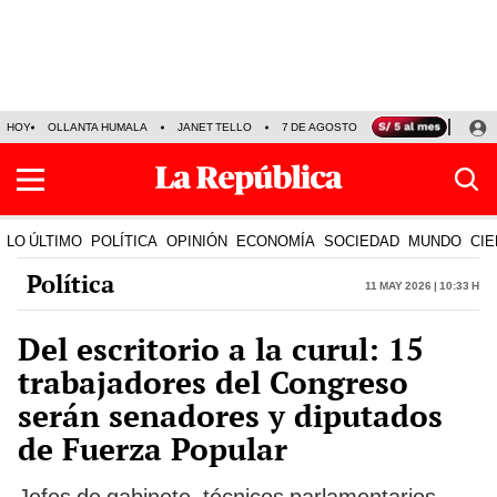
HOY
OLLANTA HUMALA
JANET TELLO
7 DE AGOSTO
TINKA RESULTADOS
LO ÚLTIMO
POLÍTICA
OPINIÓN
ECONOMÍA
SOCIEDAD
MUNDO
CIE
Política
11 May 2026 | 10:33 h
Del escritorio a la curul: 15
trabajadores del Congreso
serán senadores y diputados
de Fuerza Popular