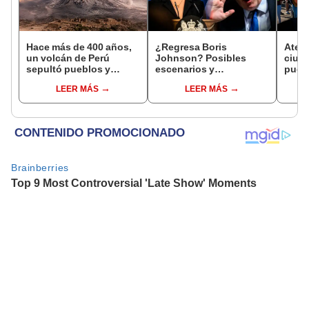
Hace más de 400 años,
¿Regresa Boris
Atenc
un volcán de Perú
Johnson? Posibles
ciud
sepultó pueblos y
escenarios y
puede
provocó uno de los
reemplazantes tras la
pero 
LEER MÁS
LEER MÁS
veranos más fríos de la
renuncia de Liz Truss
cond
historia: sigue bajo
monitoreo