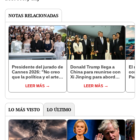
NOTAS RELACIONADAS
Presidente del jurado de
Donald Trump llega a
El nu
Cannes 2026: "No creo
China para reunirse con
comer
que la política y el arte
Xi Jinping para abordar
Pacíf
deban separarse"
temas como la guerra en
que u
LEER MÁS
LEER MÁS
Irán y la relación
Latin
bilateral
trans
vehíc
LO MÁS VISTO
LO ÚLTIMO