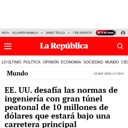
HOY
OLLANTA HUMALA
JANET TELLO
7 DE AGOSTO
TINKA RESULTADOS
LO ÚLTIMO
POLÍTICA
OPINIÓN
ECONOMÍA
SOCIEDAD
MUNDO
CIE
Mundo
16 May 2026 | 17:30 h
EE. UU. desafía las normas de
ingeniería con gran túnel
peatonal de 10 millones de
dólares que estará bajo una
carretera principal