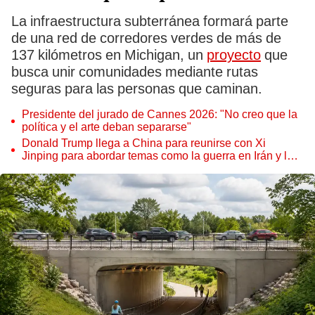
La infraestructura subterránea formará parte
de una red de corredores verdes de más de
137 kilómetros en Michigan, un
proyecto
que
busca unir comunidades mediante rutas
seguras para las personas que caminan.
Presidente del jurado de Cannes 2026: "No creo que la
política y el arte deban separarse"
Donald Trump llega a China para reunirse con Xi
Jinping para abordar temas como la guerra en Irán y la
relación bilateral