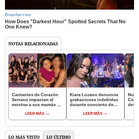
NOTAS RELACIONADAS
Cantantes de Corazón
Kiara Lozano denuncia
Nueva
Serrano impactan al
grabaciones indebidas
Cora
mostrar a sus mamás en
durante concierto de
defie
emotivo homenaje por
Corazón Serrano:
revel
LEER MÁS
LEER MÁS
el Día de la Madre:
"Celulares
mayor
"Briela es un espejo"
apuntándome..."
grup
LO MÁS VISTO
LO ÚLTIMO