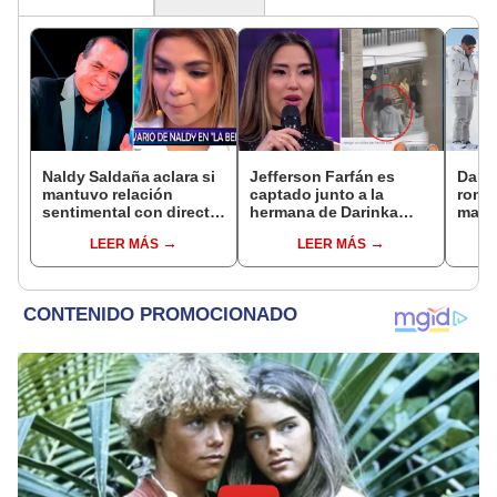
Naldy Saldaña aclara si
Jefferson Farfán es
Darin
mantuvo relación
captado junto a la
romá
sentimental con director
hermana de Darinka
matri
de La Bella Luz tras
Ramírez mientras Xiomy
de su
LEER MÁS
LEER MÁS
denunciarlo por
Kanashiro trabajaba: “Él
nervi
tocamientos: “Me
tiene sus…”
muchí
parece muy bajo”