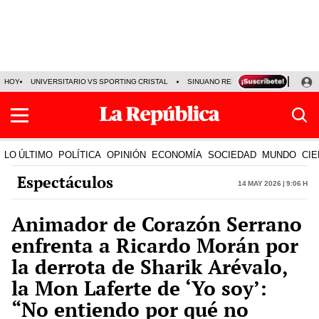
HOY
UNIVERSITARIO VS SPORTING CRISTAL
SINUANO RESULTADOS HOY
CA
LO ÚLTIMO
POLÍTICA
OPINIÓN
ECONOMÍA
SOCIEDAD
MUNDO
CIE
Espectáculos
14 May 2026 | 9:06 h
Animador de Corazón Serrano
enfrenta a Ricardo Morán por
la derrota de Sharik Arévalo,
la Mon Laferte de ‘Yo soy’:
“No entiendo por qué no