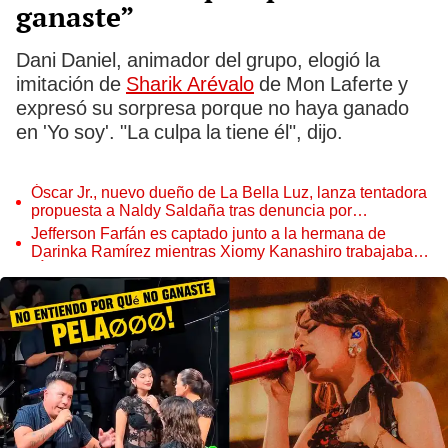
ganaste”
Dani Daniel, animador del grupo, elogió la
imitación de
Sharik Arévalo
de Mon Laferte y
expresó su sorpresa porque no haya ganado
en 'Yo soy'. "La culpa la tiene él", dijo.
Óscar Jr., nuevo dueño de La Bella Luz, lanza tentadora
propuesta a Naldy Saldaña tras denuncia por
tocamientos
Jefferson Farfán es captado junto a la hermana de
Darinka Ramírez mientras Xiomy Kanashiro trabajaba:
“Él tiene sus…”