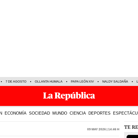
7 DE AGOSTO
OLLANTA HUMALA
PAPA LEÓN XIV
NALDY SALDAÑA
N
ECONOMÍA
SOCIEDAD
MUNDO
CIENCIA
DEPORTES
ESPECTÁCU
TE R
09 May 2026 | 14:46 h