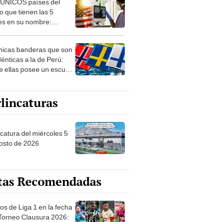
 ÚNICOS países del
 que tienen las 5
es en su nombre:
ca cuenta con uno
nicas banderas que son
dénticas a la de Perú:
e ellas posee un escudo
imilar
lincaturas
ncatura del miércoles 5
osto de 2026
tas Recomendadas
os de Liga 1 en la fecha
 Torneo Clausura 2026: