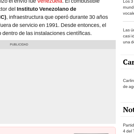
izó el envío fue
Venezuela
. El combustible
Los 3
mundo
tor del
Instituto Venezolano de
vocal
IC)
, infraestructura que operó durante 30 años
Améri
era de servicio en 1991. Desde entonces, el
Las ú
entro de las instalaciones científicas.
casi i
una d
muy s
Car
Carli
de ag
No
Partid
4 del