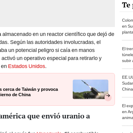
Te 
Colom
en Su
planta
almacenado en un reactor científico que dejó de
produ
as. Según las autoridades involucradas, el
diaria
El tre
ba un potencial peligro si caía en manos
túnel
activó un operativo especial para retirarlo y
subir 
a en
Estados Unidos
.
Sudam
metro
EE.UU
Sudam
China 
s cerca de Taiwán y provoca
bierno de China
raras:
US$10
El ex
en Ar
damérica que envió uranio a
anima
bosqu
Patag