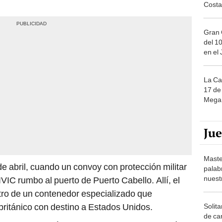
Costa
Gran 
del 10
en el
La Ca
17 de 
Mega 
Ju
Maste
e abril, cuando un convoy con protección militar
palab
nuest
IVIC rumbo al puerto de Puerto Cabello. Allí, el
ro de un contenedor especializado que
ritánico con destino a Estados Unidos.
Solita
de ca