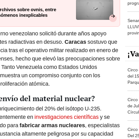
progr
dónde
rchivos sobre ovnis, entre
nómenos inexplicables
Senam
LLUV
erno venezolano solicitó durante años apoyo
provi
entes radiactivas en desuso.
Caracas
sostuvo que
ia tras el operativo militar realizado en enero de
¡Va
enses, hecho que elevó las preocupaciones sobre
ar. Tanto Venezuela como Estados Unidos
Circo 
demuestra un compromiso conjunto con los
del 15
Parqu
roliferación atómica.
Migue
 envío del material nuclear?
Circo
de Jul
nriquecimiento del 20% del isótopo U-235.
Círcul
cuentemente en
investigaciones científicas
y se
ido para
fabricar armas nucleares
, especialistas
Circo
ustancia altamente peligrosa por su capacidad
Del 2