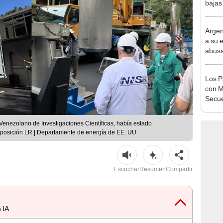
bajas
según
puest
Argen
a su 
abusa
perro
Los P
con M
Secue
to Venezolano de Investigaciones Científicas, había estado
posición LR | Departamente de energía de EE. UU.
Escuchar
Resumen
Compartir
 IA