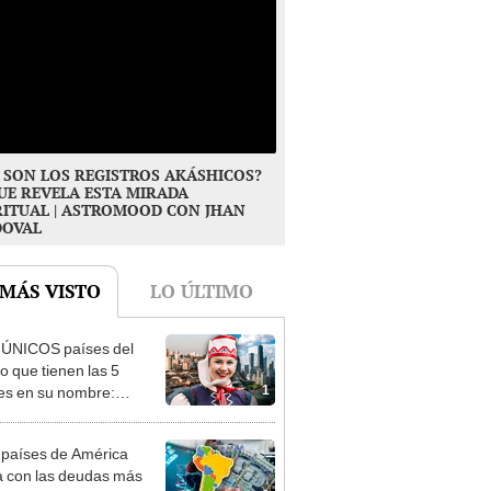
 SON LOS REGISTROS AKÁSHICOS?
UE REVELA ESTA MIRADA
RITUAL | ASTROMOOD CON JHAN
DOVAL
 MÁS VISTO
LO ÚLTIMO
 ÚNICOS países del
 que tienen las 5
1
es en su nombre:
ca cuenta con uno
 países de América
a con las deudas más