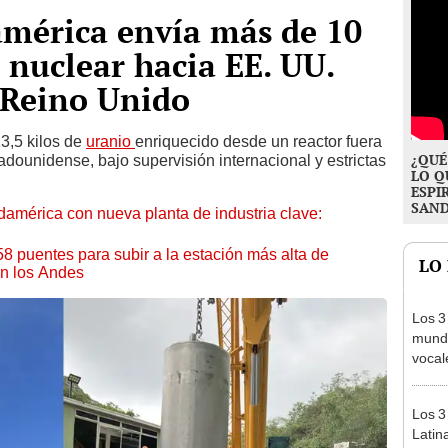
américa envía más de 10
 nuclear hacia EE. UU.
 Reino Unido
13,5 kilos de
uranio
enriquecido desde un reactor fuera
¿QUÉ
adounidense, bajo supervisión internacional y estrictas
LO Q
ESPI
SAN
américa con nueva planta de industria clave:
58 puentes para subir a la estación más alta de
LO
en los Andes
Los 3
mundo
vocal
Améri
Los 3
Latin