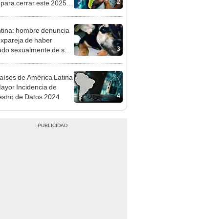
2
 para cerrar este 2025,
 informe del FMI: ¿qué
o ocupa Perú?
tina: hombre denuncia
expareja de haber
3
do sexualmente de su
aíses de América Latina
ayor Incidencia de
4
stro de Datos 2024