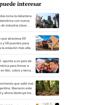
puede interesar
bia toma la delantera
damérica con nueva
 de industria clave:
cirá 1.000 toneladas
s
n que atraviesa 69
es y 58 puentes para
a la estación más alta de
érica, a casi 5.000
s en los Andes
. apunta a un país de
érica para frenar a
en litio, cobre y tierras
 evalúan invertir más de
.000 millones
perimento que salió mal
gentina: liberaron este
l y ahora destruye los
es milenarios de la
onia