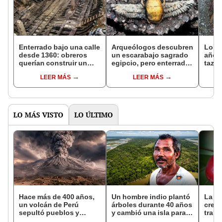
Enterrado bajo una calle
Arqueólogos descubren
Lo en
desde 1360: obreros
un escarabajo sagrado
años
querían construir un
egipcio, pero enterrado
tazón
edificio, pero
a miles de kilómetros en
cabe
LEER MÁS
LEER MÁS
descubrieron un barco
España dentro de una
para 
medieval a 24 metros de
tumba prerromana
cami
profundidad
huyó
cuand
Vesu
LO MÁS VISTO
LO ÚLTIMO
Hace más de 400 años,
Un hombre indio plantó
La 'f
un volcán de Perú
árboles durante 40 años
crece
sepultó pueblos y
y cambió una isla para
trans
provocó uno de los
siempre: hoy su bosque
clave