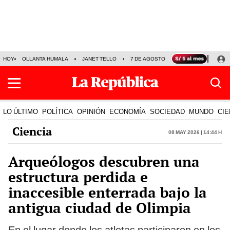
HOY
OLLANTA HUMALA
JANET TELLO
7 DE AGOSTO
TINKA RESULTADOS
LO ÚLTIMO
POLÍTICA
OPINIÓN
ECONOMÍA
SOCIEDAD
MUNDO
CIE
Ciencia
08 May 2026 | 14:44 h
Arqueólogos descubren una
estructura perdida e
inaccesible enterrada bajo la
antigua ciudad de Olimpia