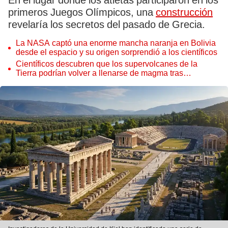
En el lugar donde los atletas participaron en los
primeros Juegos Olímpicos, una
construcción
revelaría los secretos del pasado de Grecia.
La NASA captó una enorme mancha naranja en Bolivia
desde el espacio y su origen sorprendió a los científicos
Científicos descubren que los supervolcanes de la
Tierra podrían volver a llenarse de magma tras
permanecer inactivos miles de años