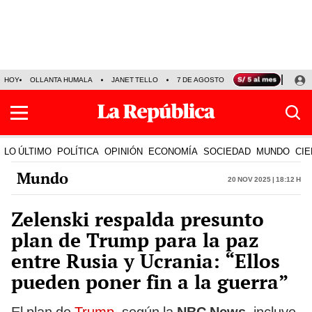
HOY
OLLANTA HUMALA
JANET TELLO
7 DE AGOSTO
TINKA RESULTADOS
LO ÚLTIMO
POLÍTICA
OPINIÓN
ECONOMÍA
SOCIEDAD
MUNDO
CIE
Mundo
20 Nov 2025 | 18:12 h
Zelenski respalda presunto
plan de Trump para la paz
entre Rusia y Ucrania: “Ellos
pueden poner fin a la guerra”