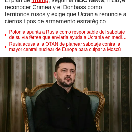
El plan de
Trump
, según la
NBC News
, incluye
reconocer Crimea y el Donbass como
territorios rusos y exige que Ucrania renuncie a
ciertos tipos de armamento estratégico.
Polonia apunta a Rusia como responsable del sabotaje
de su vía férrea que enviaría ayuda a Ucrania en medio
de la guerra
Rusia acusa a la OTAN de planear sabotaje contra la
mayor central nuclear de Europa para culpar a Moscú