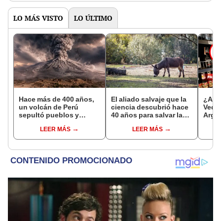
LO MÁS VISTO
LO ÚLTIMO
Hace más de 400 años,
El aliado salvaje que la
¿A qu
un volcán de Perú
ciencia descubrió hace
Veda 
sepultó pueblos y
40 años para salvar la
Argen
provocó uno de los
naturaleza: la
2023
LEER MÁS
LEER MÁS
veranos más fríos de la
reintroducción de un
historia: sigue bajo
asno salvaje está
monitoreo
convirtiendo el desierto
en un paisaje con más
vida