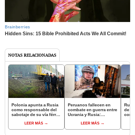
NOTAS RELACIONADAS
Polonia apunta a Rusia
Peruanos fallecen en
Rusia
como responsable del
combate en guerra entre
de pl
sabotaje de su vía férrea
Ucrania y Rusia:
contr
que enviaría ayuda a
familiares piden apoyo a
nucle
LEER MÁS
LEER MÁS
Ucrania en medio de la
Cancillería para repatriar
culp
guerra
los restos