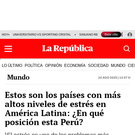
HOY
UNIVERSITARIO VS SPORTING CRISTAL
SINUANO RESULTADOS HOY
CA
LO ÚLTIMO
POLÍTICA
OPINIÓN
ECONOMÍA
SOCIEDAD
MUNDO
CIE
Mundo
24 Ago 2025 | 13:57 h
Estos son los países con más
altos niveles de estrés en
América Latina: ¿En qué
posición esta Perú?