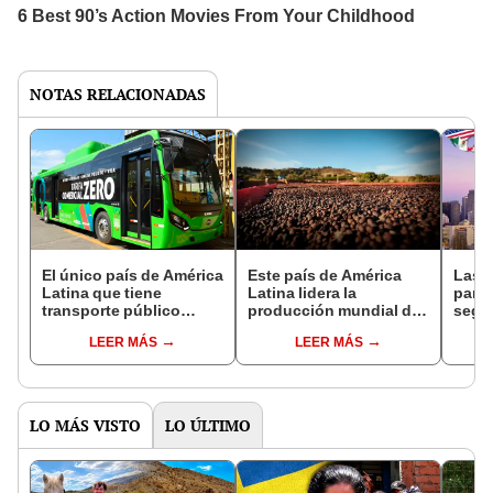
NOTAS RELACIONADAS
El único país de América
Este país de América
Las 
Latina que tiene
Latina lidera la
para 
transporte público
producción mundial de
según
completamente
café en 2025, superando
¿cuál
LEER MÁS
LEER MÁS
gratuito: no es Chile ni
a Colombia y Perú
Lati
Colombia
LO MÁS VISTO
LO ÚLTIMO