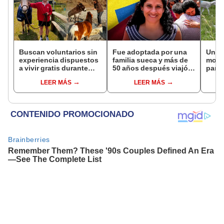
Buscan voluntarios sin
Fue adoptada por una
Un p
experiencia dispuestos
familia sueca y más de
monta
a vivir gratis durante
50 años después viajó a
para 
una semana: para
Sudamérica en busca de
helic
LEER MÁS
LEER MÁS
cuidar caballos, burros
sus raíces: "Encontré
sorp
y otros animales
esa parte faltante"
rescatados en un
refugio por 2 horas