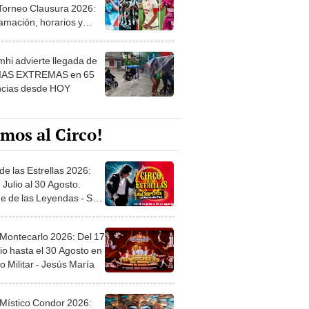
amación, horarios y
 ver
hi advierte llegada de
IAS EXTREMAS en 65
ncias desde HOY
mos al Circo!
de las Estrellas 2026:
 Julio al 30 Agosto.
e de las Leyendas - San
l
 Montecarlo 2026: Del 17
io hasta el 30 Agosto en
o Militar - Jesús María
 Místico Condor 2026:
5 de Junio. Explanada