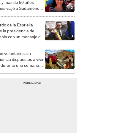
2
és viajó a Sudamérica
sca de sus raíces:
ntré esa parte faltante"
rdo de la Espriella
 la presidencia de
3
bia con un mensaje de
dura y cohesión con
os Unidos
n voluntarios sin
iencia dispuestos a vivir
4
s durante una semana:
cuidar caballos, burros y
 animales rescatados en
fugio por 2 horas