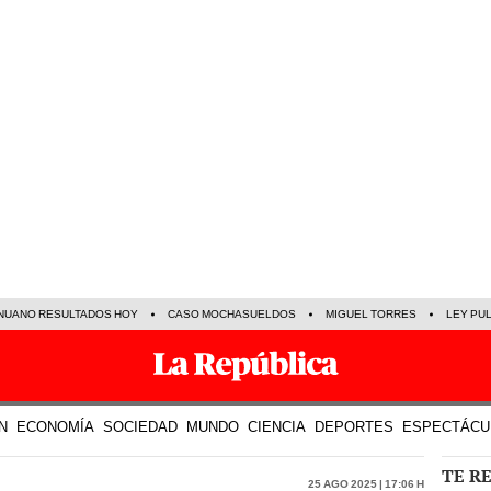
NUANO RESULTADOS HOY
CASO MOCHASUELDOS
MIGUEL TORRES
LEY PU
N
ECONOMÍA
SOCIEDAD
MUNDO
CIENCIA
DEPORTES
ESPECTÁCU
TE R
25 Ago 2025 | 17:06 h