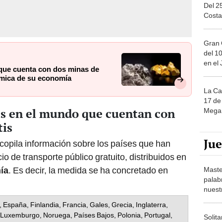
Costa
Gran 
del 10
en el
 que cuenta con dos minas de
ámica de su economía
La Ca
17 de 
íses en el mundo que cuentan con
Mega 
tis
Ju
copila información sobre los países que han
 de transporte público gratuito, distribuidos en
ía
. Es decir, la medida se ha concretado en
Maste
palab
nuest
, España, Finlandia, Francia, Gales, Grecia, Inglaterra,
ia, Luxemburgo, Noruega, Países Bajos, Polonia, Portugal,
Solita
ecia, Suiza, Ucrania.
de ca