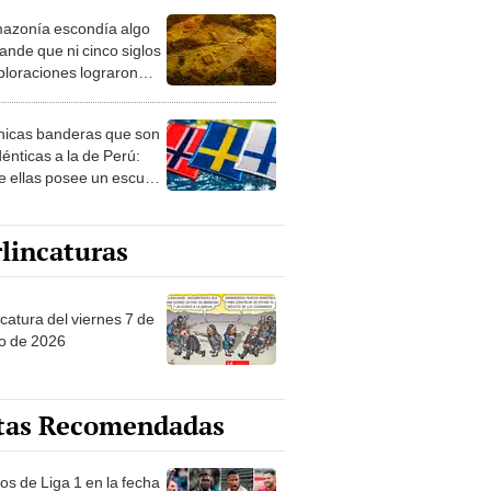
azonía escondía algo
rto en un paisaje con
ande que ni cinco siglos
ida
ploraciones lograron
rarlo: el hallazgo
a cambiar todo lo que se
nicas banderas que son
 sobre su pasado
dénticas a la de Perú:
e ellas posee un escudo
imilar
lincaturas
catura del viernes 7 de
o de 2026
tas Recomendadas
os de Liga 1 en la fecha
 Torneo Clausura 2026: