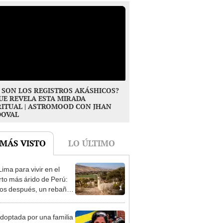
 SON LOS REGISTROS AKÁSHICOS?
UE REVELA ESTA MIRADA
RITUAL | ASTROMOOD CON JHAN
DOVAL
 MÁS VISTO
LO ÚLTIMO
ima para vivir en el
rto más árido de Perú:
1
os después, un rebaño
amas creó un
endente ecosistema
doptada por una familia
 y más de 50 años