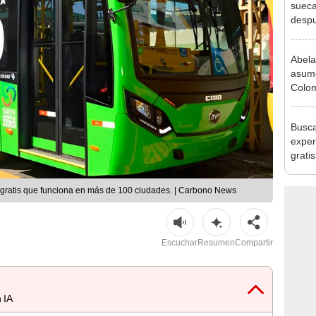
despu
en bu
"Enco
Abela
asume
Colom
mano 
Estad
Busca
exper
grati
para 
otros
co gratis que funciona en más de 100 ciudades. | Carbono News
un re
Escuchar
Resumen
Compartir
 IA