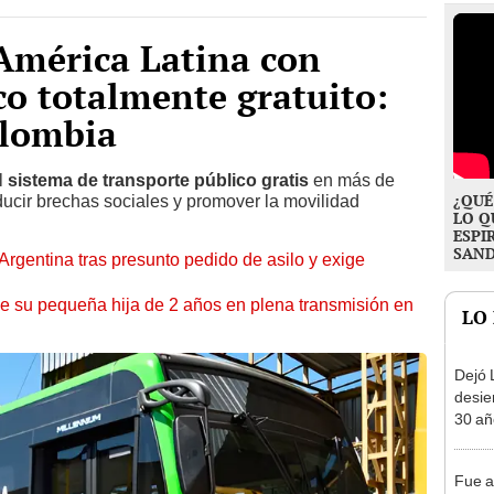
 América Latina con
co totalmente gratuito:
olombia
l
sistema de transporte público gratis
en más de
¿QUÉ
ducir brechas sociales y promover la movilidad
LO Q
ESPI
SAN
Argentina tras presunto pedido de asilo y exige
 de su pequeña hija de 2 años en plena transmisión en
LO
Dejó L
desie
30 añ
de ll
sorpr
Fue a
sueca