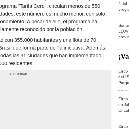
progr
iudades, este número es mucho menor, con solo
dónde
onamiento. A pesar de ello, el programa ha
Senam
liamente reconocido por la población.
LLUV
provi
ad con 355.000 habitantes y una flota de 70
asil que forma parte de "la iniciativa. Además,
¡Va
 todas las 31 ciudades que han implementado
000 residentes.
Circo 
del 15
Parqu
Migue
Circo
de Jul
Círcul
Circo
Del 2