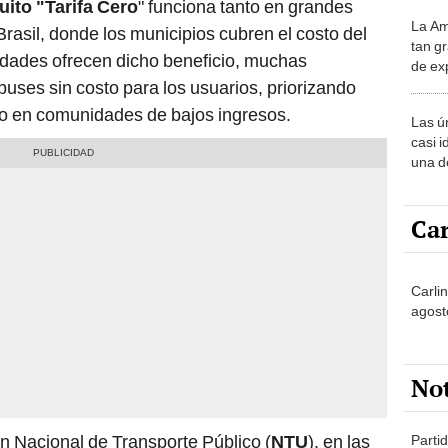
La Am
desie
asil, donde los municipios cubren el costo del
tan gr
más v
idades ofrecen dicho beneficio, muchas
de ex
buses sin costo para los usuarios, priorizando
encont
podrí
o en comunidades de bajos ingresos.
Las ú
sabía
casi i
una d
muy s
Car
Carlin
agost
No
n Nacional de Transporte Público (
NTU
), en las
Partid
4 del
rograma "Tarifa Cero", circulan menos de 550