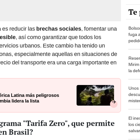
Te 
 es reducir las
brechas sociales
, fomentar una
Bolso
fuga 
esible
, así como garantizar que todos los
pedido
ervicios urbanos. Este cambio ha tenido un
revoca
onas, especialmente aquellas en situaciones de
Reser
recio del transporte era una carga importante en
Mirim
la def
narco
fronte
Unos 
descu
érica Latina más peligrosos
miste
bia lidera la lista
una an
cread
El in
grama "Tarifa Zero", que permite
los ci
en Brasil?
salvar
reint
uito "Tarifa Cero
" funciona tanto en grandes
salvaj