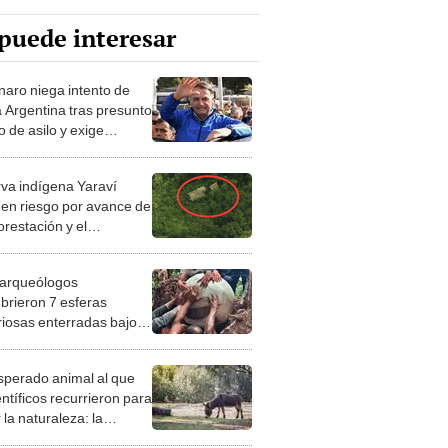
puede interesar
naro niega intento de
a Argentina tras presunto
 de asilo y exige
r su arresto domiciliario
va indígena Yaraví
 en riesgo por avance de
orestación y el
tráfico en zona
riza del Perú y Brasil
arqueólogos
brieron 7 esferas
riosas enterradas bajo
tigua isla artificial
a en el Amazonas
esperado animal al que
entíficos recurrieron para
 la naturaleza: la
roducción de un asno
e está convirtiendo el