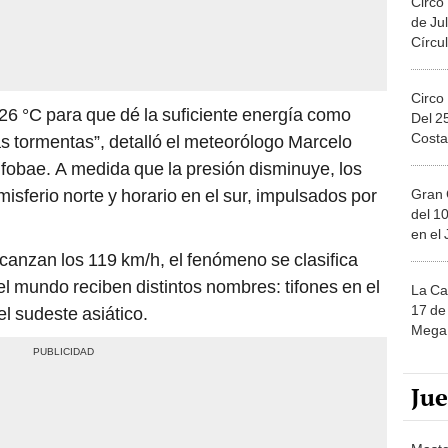
Circo
 26 °C para que dé la suficiente energía como
Del 2
Costa
s tormentas”, detalló el meteorólogo Marcelo
fobae. A medida que la presión disminuye, los
misferio norte y horario en el sur, impulsados por
Gran 
del 10
en el
canzan los 119 km/h, el fenómeno se clasifica
l mundo reciben distintos nombres: tifones en el
La Ca
17 de 
el sudeste asiático.
Mega 
Ju
Maste
palab
nuest