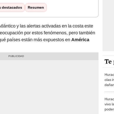
Atlántico y las alertas activadas en la costa este
reocupación por estos fenómenos, pero también
 qué países están más expuestos en
América
Te 
Hurac
olas 
dañan
del N
Hurac
vivo l
poder
Carib
de E
Hurac
las c