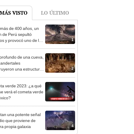
más de 400 años, un
n de Perú sepultó
1
os y provocó uno de los
os más fríos de la
ria: sigue bajo monitoreo
 profundo de una cueva,
eandertales
2
ruyeron una estructura
lar hecha de
agmitas hace unos
a verde 2023: ¿a qué
00 años
se verá el cometa verde
3
xico?
tan una potente señal
dio que proviene de
4
ra propia galaxia