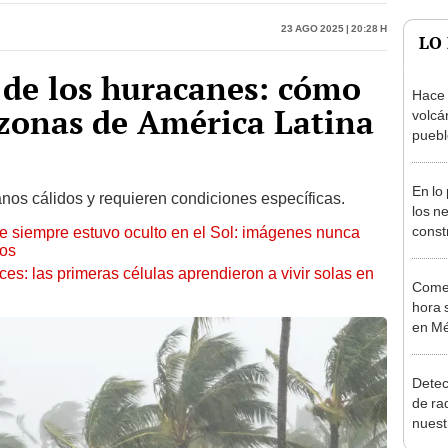
 de los huracanes: cómo
Hace 
 zonas de América Latina
volcá
puebl
veran
histo
En lo
os cálidos y requieren condiciones específicas.
los n
const
ue siempre estuvo oculto en el Sol: imágenes nunca
cos
circu
estal
eces: las primeras células aprendieron a vivir solas en
Comet
176.5
hora 
en Mé
Detec
de ra
nuest