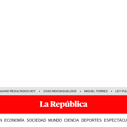
NUANO RESULTADOS HOY
CASO MOCHASUELDOS
MIGUEL TORRES
LEY PU
N
ECONOMÍA
SOCIEDAD
MUNDO
CIENCIA
DEPORTES
ESPECTÁCU
23 Ago 2025 | 20:28 h
LO