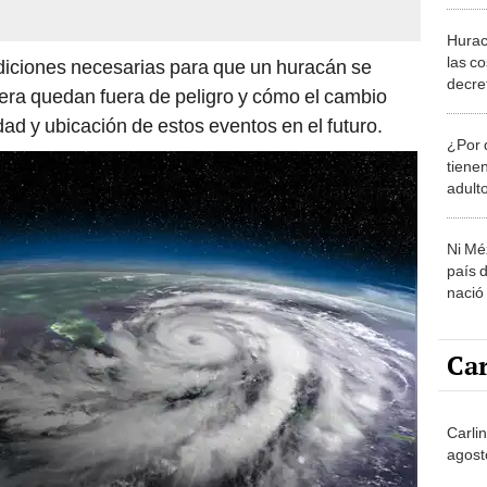
diciones necesarias para que un huracán se
decre
era quedan fuera de peligro y cómo el cambio
emerg
idad y ubicación de estos eventos en el futuro.
Norte
¿Por 
tiene
adult
Ni Mé
país 
nació
Car
Carli
agost
No