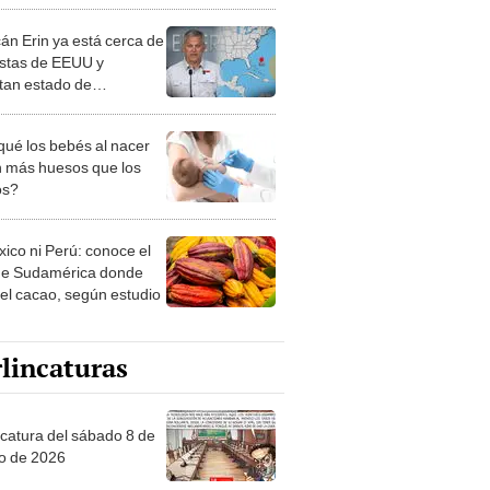
tan estado de
encia en Carolina del
qué los bebés al nacer
n más huesos que los
os?
xico ni Perú: conoce el
de Sudamérica donde
 el cacao, según estudio
lincaturas
ncatura del sábado 8 de
o de 2026
tas Recomendadas