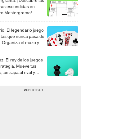
rio: El legendario juego
rtas que nunca pasa de
 Organiza el mazo y
stra tu habilidad.
z: El rey de los juegos
trategia. Mueve tus
, anticipa al rival y
gue el jaque mate.