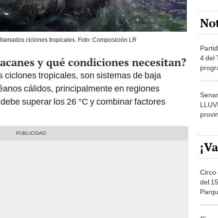
llamados ciclones tropicales. Foto: Composición LR
Partid
4 del
acanes y qué condiciones necesitan?
progr
ciclones tropicales, son sistemas de baja
dónde
éanos cálidos, principalmente en regiones
Senam
r debe superar los 26 °C y combinar factores
LLUV
provi
¡Va
Circo 
del 15
Parqu
Migue
Circo
de Jul
Círcul