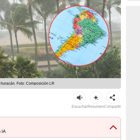
 huracán. Foto: Composición LR
Escuchar
Resumen
Compartir
 IA
s destacados
Resumen