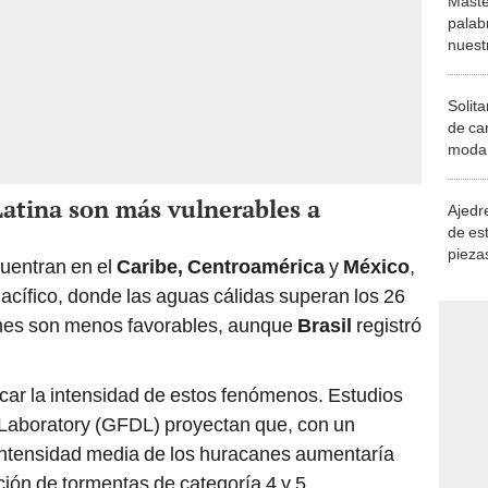
Solita
de ca
moda.
demue
atina son más vulnerables a
Ajedre
de es
piezas
uentran en el
Caribe, Centroamérica
y
México
,
consi
Pacífico, donde las aguas cálidas superan los 26
ones son menos favorables, aunque
Brasil
registró
icar la intensidad de estos fenómenos. Estudios
Laboratory (GFDL) proyectan que, con un
 intensidad media de los huracanes aumentaría
ión de tormentas de categoría 4 y 5.