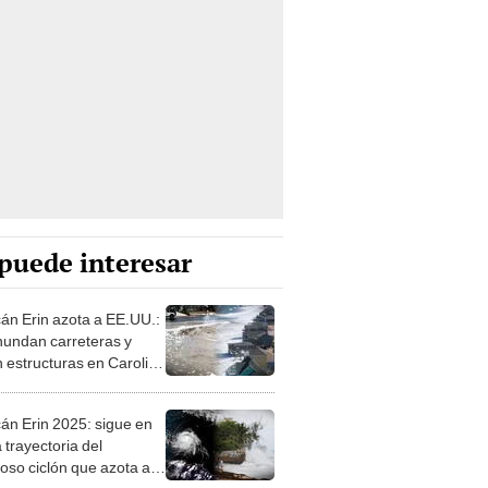
puede interesar
án Erin azota a EE.UU.:
inundan carreteras y
 estructuras en Carolina
orte
án Erin 2025: sigue en
a trayectoria del
oso ciclón que azota al
e y amenaza las costas
EUU
án Erin ya está cerca de
ostas de EEUU y