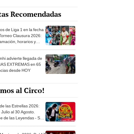
os de Liga 1 en la fecha
 Torneo Clausura 2026:
amación, horarios y
 ver
hi advierte llegada de
IAS EXTREMAS en 65
ncias desde HOY
mos al Circo!
de las Estrellas 2026:
 Julio al 30 Agosto.
e de las Leyendas - San
l
 Montecarlo 2026: Del 17
io hasta el 30 Agosto en
o Militar - Jesús María