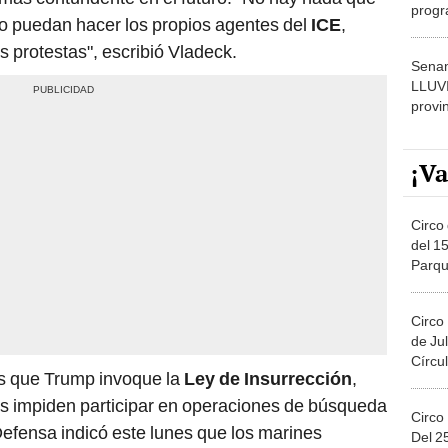
progr
o puedan hacer los propios agentes del
ICE
,
dónde
s protestas", escribió Vladeck.
Senam
LLUV
provi
¡Va
Circo 
del 15
Parqu
Migue
Circo
de Jul
Círcul
s que Trump invoque la
Ley de Insurrección
,
les impiden participar en operaciones de búsqueda
Circo
efensa indicó este lunes que los marines
Del 2