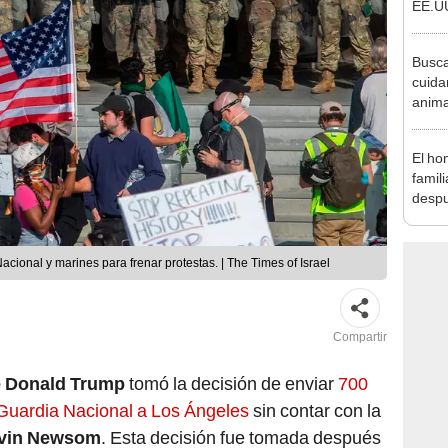
EE.UU
respo
covid
Busca
cuida
anima
Nueva
aloja
El ho
famil
despu
"Sien
madre
cional y marines para frenar protestas. | The Times of Israel
Compartir
e Donald Trump
tomó la decisión de enviar
700
Guardia Nacional a Los Ángeles
sin contar con la
avin Newsom
. Esta decisión fue tomada después