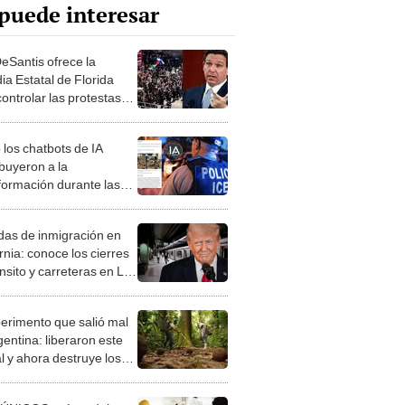
puede interesar
eSantis ofrece la
ia Estatal de Florida
ontrolar las protestas
 la ley de inmigración en
rnia
los chatbots de IA
ibuyeron a la
formación durante las
stas contra las redadas
E en Los Ángeles
as de inmigración en
rnia: conoce los cierres
nsito y carreteras en Los
es tras protestas contra
icas de Trump
perimento que salió mal
gentina: liberaron este
l y ahora destruye los
es milenarios de la
onia