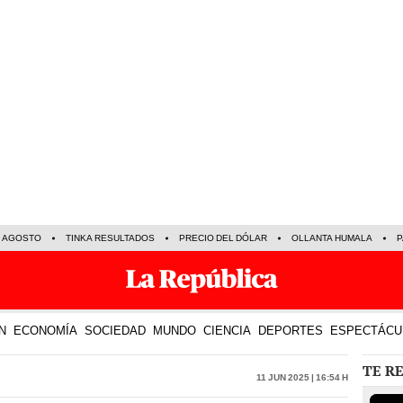
E AGOSTO
TINKA RESULTADOS
PRECIO DEL DÓLAR
OLLANTA HUMALA
P
N
ECONOMÍA
SOCIEDAD
MUNDO
CIENCIA
DEPORTES
ESPECTÁCU
TE R
11 Jun 2025 | 16:54 h