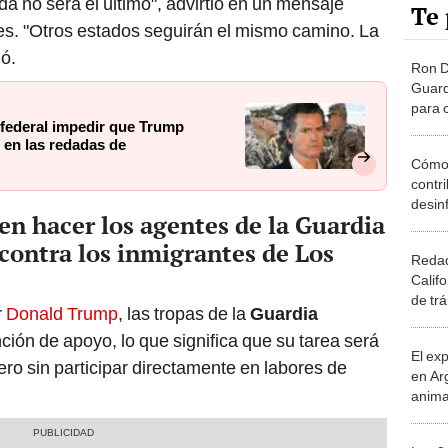
da no será el último", advirtió en un mensaje
Te 
rtes. "Otros estados seguirán el mismo camino. La
ó.
Ron D
Guard
para c
 federal impedir que Trump
contra
 en las redadas de
Califo
Cómo 
contr
desin
n hacer los agentes de la Guardia
prote
de IC
contra los inmigrantes de Los
Redad
Califo
de trá
r
Donald Trump
, las tropas de la
Guardia
Ángel
ón de apoyo, lo que significa que su tarea será
polít
El ex
ero sin participar directamente en labores de
en Ar
anima
bosqu
Patag