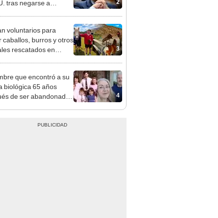
2
. tras negarse a
nder preguntas sobre el
-19
n voluntarios para
r caballos, burros y otros
3
les rescatados en
 Zelanda: ofrecerán
miento gratis
mbre que encontró a su
ia biológica 65 años
4
és de ser abandonado:
to compasión por mi
, hizo lo que pudo"