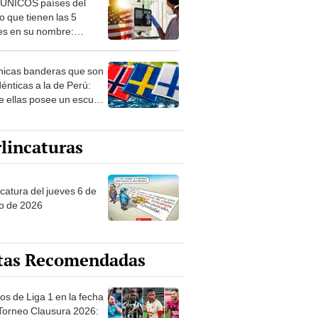
 ÚNICOS países del
 que tienen las 5
es en su nombre:
ca cuenta con uno
nicas banderas que son
dénticas a la de Perú:
e ellas posee un escudo
imilar
lincaturas
ncatura del jueves 6 de
o de 2026
tas Recomendadas
os de Liga 1 en la fecha
 Torneo Clausura 2026: