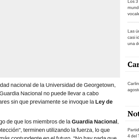
Los 3
mundo
vocal
Améri
Las ú
casi i
una d
muy s
Car
Carli
idad nacional de la Universidad de Georgetown,
agost
 Guardia Nacional no puede llevar a cabo
ares sin que previamente se invoque la
Ley de
No
sgo de que los miembros de la
Guardia Nacional
,
otección", terminen utilizando la fuerza, lo que
Partid
4 del
 más contundente en el futuro. "No hay nada que