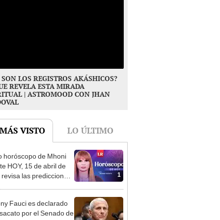
 SON LOS REGISTROS AKÁSHICOS?
UE REVELA ESTA MIRADA
RITUAL | ASTROMOOD CON JHAN
DOVAL
 MÁS VISTO
LO ÚLTIMO
o horóscopo de Mhoni
te HOY, 15 de abril de
1
 revisa las predicciones
signo y entérate si te
a un día afortunado
ny Fauci es declarado
sacato por el Senado de