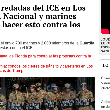
 redadas del ICE en Los
a Nacional y marines
 hacer esto contra los
¿QUÉ
el envío 700 marines y 2.000 miembros de la
Guardia
LO Q
ESPI
estas contra el ICE.
SAN
tal de Florida para controlar las protestas contra la
LO
ia: conoce los cierres de tránsito y carreteras en Los
ticas de Trump
Últim
Viden
2026:
de tu 
esper
Antho
en de