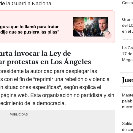
Costa
 de la Guardia Nacional.
Gran 
del 10
ra que lo llamó para tratar
en el
dije que se pusiera las pilas"
La Ca
rta invocar la Ley de
17 de 
ar protestas en Los Ángeles
Mega 
presidente la autoridad para desplegar las
Ju
s con el fin de "reprimir una rebelión o violencia
en situaciones específicas", según explica el
página web. Esta organización no partidista y sin
Maste
palab
alecimiento de la democracia.
nuest
Solita
de ca